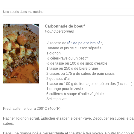
Une souris dans ma cuisine
Carbonnade de boeuf
Pour 6 personnes
½ recette de
rôti de palette braisé
*,
viande et jus de cuisson séparés
1 oignon
½ céleri-rave ou un petit**
⅓ de tasse ou 100 g de sirop d'érable
1 tasse ou 250 g de bière brune
2 tasses ou 175 g de cubes de pain rassis
2 gousses d'ail
1 tasse ou 100 g de fromage coupé en dés (facultatif)
1 orange pour le zeste
5 cuillères à soupe d'huile végétale
Sel et poivre
Préchauffer le four à 200°C (400°F).
Hacher l'oignon et l'ail. Éplucher et râper le céleri-rave. Découper en cubes le 
cubes.
Dans une grande poêle, verser l'huile et chauffer à feu moyen. Ajouter l'oignon et l