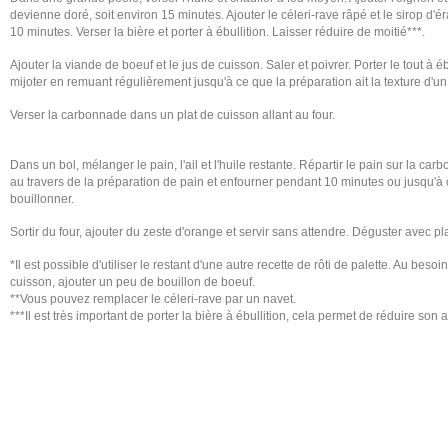
devienne doré, soit environ 15 minutes. Ajouter le céleri-rave râpé et le sirop d'
10 minutes. Verser la bière et porter à ébullition. Laisser réduire de moitié***.
Ajouter la viande de boeuf et le jus de cuisson. Saler et poivrer. Porter le tout à ébu
mijoter en remuant régulièrement jusqu'à ce que la préparation ait la texture d'u
Verser la carbonnade dans un plat de cuisson allant au four.
Dans un bol, mélanger le pain, l'ail et l'huile restante. Répartir le pain sur la 
au travers de la préparation de pain et enfourner pendant 10 minutes ou jusqu
bouillonner.
Sortir du four, ajouter du zeste d'orange et servir sans attendre. Déguster avec pla
*Il est possible d'utiliser le restant d'une autre recette de rôti de palette. Au beso
cuisson, ajouter un peu de bouillon de boeuf.
**Vous pouvez remplacer le céleri-rave par un navet.
***Il est très important de porter la bière à ébullition, cela permet de réduire son