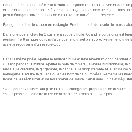
Porter une petite quantité d'eau à ébullition. Quand l'eau bout, la verser dans un 
et laisser reposer pendant 15 à 20 minutes. Égoutter les noix de cajou. Dans un r
pied-mélangeur, mixer les noix de cajou avec le lait végétal. Réserver.
Éponger le tofu et le couper en rectangle. Enrober le tofu de fécule de maïs, saler e
Dans une poêle, chauffer 1 cuillère à soupe d'huile. Quand le corps gras est bie
pendant 7 à 8 minutes ou jusqu'à ce que le tofu soit bien doré. Retirer le tofu de 
assiette recouverte d'un essuie-tout.
Dans la même poêle, ajouter le restant d'huile et faire revenir l'oignon pendant 2 m
cuisson pendant 1 minute. Ajouter la pâte de tomate, la levure nutritionnelle, le cu
masala, le curcuma, le gingembre, la cannelle, le sirop d'érable et le lait de coc
homogène. Réduire le feu et ajouter les noix de cajou mixées. Remettre les morc
temps de les réchauffer et de les enrober de sauce. Servir avec un riz et déguster 
*Vous pourriez utiliser 300 g de tofu sans changer les proportions de la sauce pou
**Il est possible d'omettre la levure alimentaire si vous n'en avez pas.