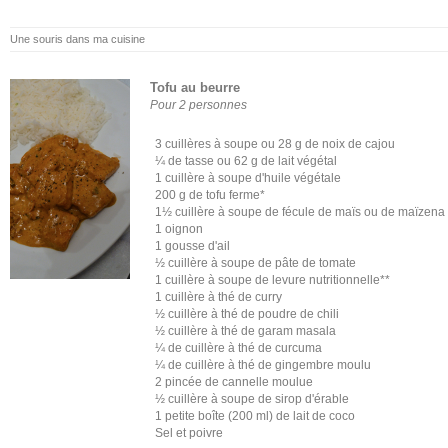
Une souris dans ma cuisine
Tofu au beurre
Pour 2 personnes
3 cuillères à soupe ou 28 g de noix de cajou
¼ de tasse ou 62 g de lait végétal
1 cuillère à soupe d'huile végétale
200 g de tofu ferme*
1½ cuillère à soupe de fécule de maïs ou de maïzena
1 oignon
1 gousse d'ail
½ cuillère à soupe de pâte de tomate
1 cuillère à soupe de levure nutritionnelle**
1 cuillère à thé de curry
½ cuillère à thé de poudre de chili
½ cuillère à thé de garam masala
¼ de cuillère à thé de curcuma
¼ de cuillère à thé de gingembre moulu
2 pincée de cannelle moulue
½ cuillère à soupe de sirop d'érable
1 petite boîte (200 ml) de lait de coco
Sel et poivre