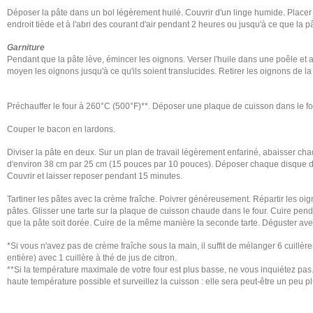
Déposer la pâte dans un bol légèrement huilé. Couvrir d'un linge humide. Placer 
endroit tiède et à l'abri des courant d'air pendant 2 heures ou jusqu'à ce que la 
Garniture
Pendant que la pâte lève, émincer les oignons. Verser l'huile dans une poêle et a
moyen les oignons jusqu'à ce qu'ils soient translucides. Retirer les oignons de la p
Préchauffer le four à 260°C (500°F)**. Déposer une plaque de cuisson dans le fo
Couper le bacon en lardons.
Diviser la pâte en deux. Sur un plan de travail légèrement enfariné, abaisser ch
d'environ 38 cm par 25 cm (15 pouces par 10 pouces). Déposer chaque disque d
Couvrir et laisser reposer pendant 15 minutes.
Tartiner les pâtes avec la crème fraîche. Poivrer généreusement. Répartir les oig
pâtes. Glisser une tarte sur la plaque de cuisson chaude dans le four. Cuire pen
que la pâte soit dorée. Cuire de la même manière la seconde tarte. Déguster avec
*Si vous n'avez pas de crème fraîche sous la main, il suffit de mélanger 6 cuill
entière) avec 1 cuillère à thé de jus de citron.
**Si la température maximale de votre four est plus basse, ne vous inquiétez pas.
haute température possible et surveillez la cuisson : elle sera peut-être un peu p