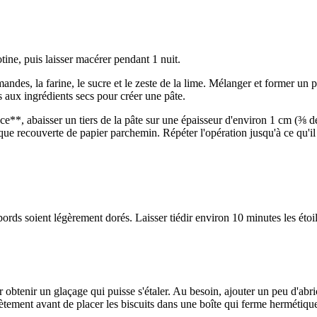
tine, puis laisser macérer pendant 1 nuit.
des, la farine, le sucre et le zeste de la lime. Mélanger et former un pu
 aux ingrédients secs pour créer une pâte.
ce**, abaisser un tiers de la pâte sur une épaisseur d'environ 1 cm (⅜ d
ue recouverte de papier parchemin. Répéter l'opération jusqu'à ce qu'il 
bords soient légèrement dorés. Laisser tiédir environ 10 minutes les étoi
r obtenir un glaçage qui puisse s'étaler. Au besoin, ajouter un peu d'abr
lètement avant de placer les biscuits dans une boîte qui ferme hermétiq