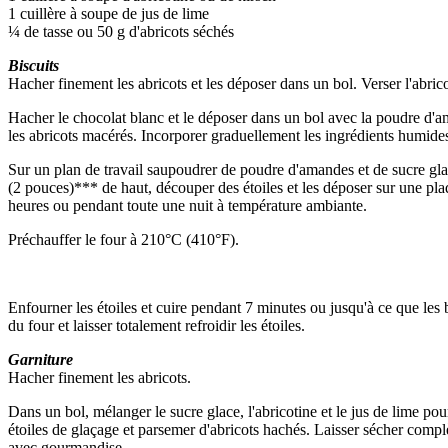
1 cuillère à soupe de jus de lime
¼ de tasse ou 50 g d'abricots séchés
Biscuits
Hacher finement les abricots et les déposer dans un bol. Verser l'abrico
Hacher le chocolat blanc et le déposer dans un bol avec la poudre d'aman
les abricots macérés. Incorporer graduellement les ingrédients humides
Sur un plan de travail saupoudrer de poudre d'amandes et de sucre gla
(2 pouces)*** de haut, découper des étoiles et les déposer sur une plaq
heures ou pendant toute une nuit à température ambiante.
Préchauffer le four à 210°C (410°F).
Enfourner les étoiles et cuire pendant 7 minutes ou jusqu'à ce que les 
du four et laisser totalement refroidir les étoiles.
Garniture
Hacher finement les abricots.
Dans un bol, mélanger le sucre glace, l'abricotine et le jus de lime pou
étoiles de glaçage et parsemer d'abricots hachés. Laisser sécher comp
avec gourmandise.