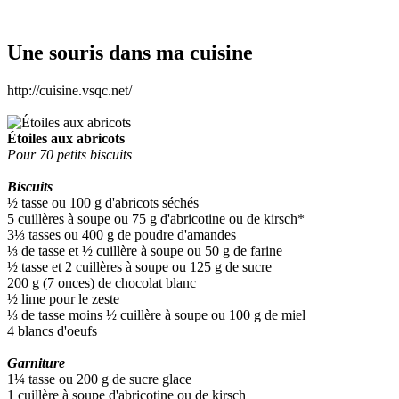
Une souris dans ma cuisine
http://cuisine.vsqc.net/
Étoiles aux abricots
Pour 70 petits biscuits
Biscuits
½ tasse ou 100 g d'abricots séchés
5 cuillères à soupe ou 75 g d'abricotine ou de kirsch*
3⅓ tasses ou 400 g de poudre d'amandes
⅓ de tasse et ½ cuillère à soupe ou 50 g de farine
½ tasse et 2 cuillères à soupe ou 125 g de sucre
200 g (7 onces) de chocolat blanc
½ lime pour le zeste
⅓ de tasse moins ½ cuillère à soupe ou 100 g de miel
4 blancs d'oeufs
Garniture
1¼ tasse ou 200 g de sucre glace
1 cuillère à soupe d'abricotine ou de kirsch