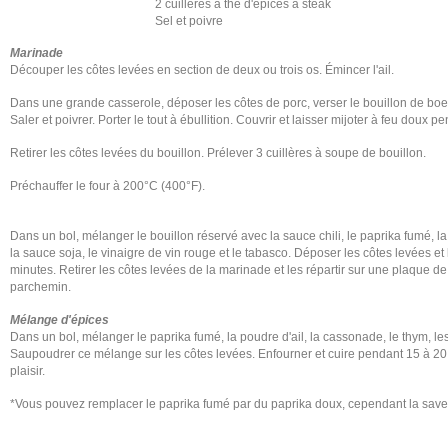
2 cuillères à thé d'épices à steak
Sel et poivre
Marinade
Découper les côtes levées en section de deux ou trois os. Émincer l'ail.
Dans une grande casserole, déposer les côtes de porc, verser le bouillon de boeuf,
Saler et poivrer. Porter le tout à ébullition. Couvrir et laisser mijoter à feu doux 
Retirer les côtes levées du bouillon. Prélever 3 cuillères à soupe de bouillon.
Préchauffer le four à 200°C (400°F).
Dans un bol, mélanger le bouillon réservé avec la sauce chili, le paprika fumé, l
la sauce soja, le vinaigre de vin rouge et le tabasco. Déposer les côtes levées et
minutes. Retirer les côtes levées de la marinade et les répartir sur une plaque d
parchemin.
Mélange d'épices
Dans un bol, mélanger le paprika fumé, la poudre d'ail, la cassonade, le thym, les 
Saupoudrer ce mélange sur les côtes levées. Enfourner et cuire pendant 15 à 20 
plaisir.
*Vous pouvez remplacer le paprika fumé par du paprika doux, cependant la sav