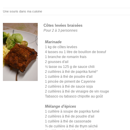
Une souris dans ma cuisine
Côtes levées braisées
Pour 2 à 3 personnes
Marinade
1 kg de côtes levées
4 tasses ou 1 litre de bouillon de boeuf
1 branche de romarin frais
2 gousses d'ail
½ tasse ou 125 g de sauce chili
2 cuillères à thé de paprika fumé*
1 cuillère à thé de poudre d'ail
1 pincée de piment de Cayenne
2 cuillères à thé de sauce soja
2 cuillères à thé de vinaigre de vin rouge
Tabasco ou tabasco chipotle au goût
Mélange d'épices
1 cuillère à soupe de paprika fumé
2 cuillères à thé de poudre d'ail
1 cuillère à thé de cassonade
¾ de cuillère à thé de thym séché