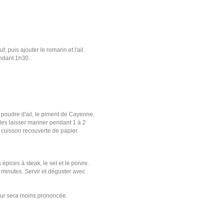
 puis ajouter le romarin et l'ail.
pendant 1h30.
a poudre d'ail, le piment de Cayenne,
 les laisser mariner pendant 1 à 2
e cuisson recouverte de papier
épices à steak, le sel et le poivre.
minutes. Servir et déguster avec
eur sera moins prononcée.