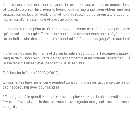
Dans un grand bol, mélanger, la farine, le restant de sucre, le lait en poudre, le s
et le zeste de citron. Incorporer le beurre fondu et mélanger pour obtenir une pré
préparation de levure, l'oeuf, le lait et l'eau de rose. Incorporer ensuite graduell
l'obtention d'une pâte molle et presque collante.
Huiler les mains et pétrir la pâte en la frappant contre le plan de travail jusqu'à c
qu'elle soit plus souple. Former une boule et la déposer dans un bol légèrement h
un endroit à l'abri des courants d'air pendant 1 à 2 heures ou jusqu'à ce que la p
Huiler de nouveau les mains et diviser la pâte en 12 portions. Façonner chaque 
plaque de cuisson recouverte de papier parchemin et les collants légèrement. B
jaune d'oeuf. Laisser lever pendant 20 à 30 minutes.
Préchauffer le four à 200°C (400°F).
Enfourner les brioches et cuire pendant 15 à 20 minutes ou jusqu'à ce que les br
tiédir et déguster avec gourmandise.
*J'ai augmenté la quantité de sel, car avec 1 pincée de sel, la pâte n'avait pas 
**À cette étape si vous le désirez, vous pouvez ajouter des garnitures dans vos br
secs, etc.