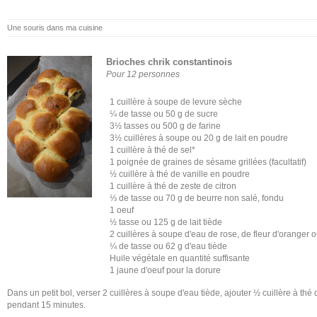
Une souris dans ma cuisine
Brioches chrik constantinois
Pour 12 personnes
1 cuillère à soupe de levure sèche
¼ de tasse ou 50 g de sucre
3½ tasses ou 500 g de farine
3½ cuillères à soupe ou 20 g de lait en poudre
1 cuillère à thé de sel*
1 poignée de graines de sésame grillées (facultatif)
½ cuillère à thé de vanille en poudre
1 cuillère à thé de zeste de citron
⅓ de tasse ou 70 g de beurre non salé, fondu
1 oeuf
½ tasse ou 125 g de lait tiède
2 cuillères à soupe d'eau de rose, de fleur d'oranger 
¼ de tasse ou 62 g d'eau tiède
Huile végétale en quantité suffisante
1 jaune d'oeuf pour la dorure
Dans un petit bol, verser 2 cuillères à soupe d'eau tiède, ajouter ½ cuillère à thé 
pendant 15 minutes.