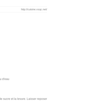
http://cuisine.vsqc.net/
ou d'eau
de sucre et la levure. Laisser reposer