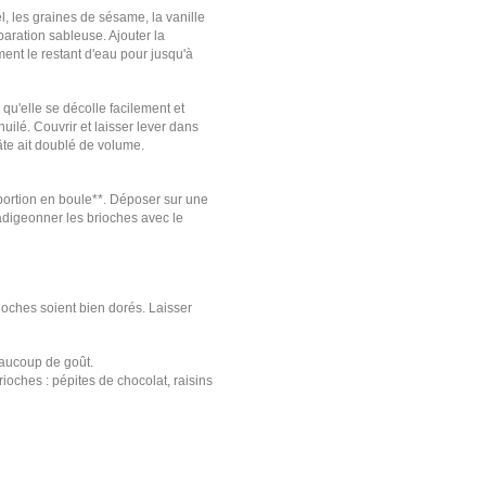
el, les graines de sésame, la vanille
paration sableuse. Ajouter la
ement le restant d'eau pour jusqu'à
e qu'elle se décolle facilement et
uilé. Couvrir et laisser lever dans
âte ait doublé de volume.
portion en boule**. Déposer sur une
adigeonner les brioches avec le
ioches soient bien dorés. Laisser
beaucoup de goût.
ioches : pépites de chocolat, raisins