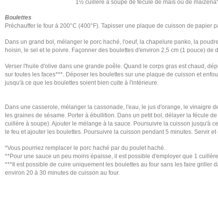
1½ cuillère à soupe de fécule de maïs ou de maïzena
Boulettes
Préchauffer le four à 200°C (400°F). Tapisser une plaque de cuisson de papier 
Dans un grand bol, mélanger le porc haché, l'oeuf, la chapelure panko, la poudre 
hoisin, le sel et le poivre. Façonner des boulettes d'environ 2,5 cm (1 pouce) de 
Verser l'huile d'olive dans une grande poêle. Quand le corps gras est chaud, dépo
sur toutes les faces***. Déposer les boulettes sur une plaque de cuisson et enf
jusqu'à ce que les boulettes soient bien cuite à l'intérieure.
Dans une casserole, mélanger la cassonade, l'eau, le jus d'orange, le vinaigre de 
les graines de sésame. Porter à ébullition. Dans un petit bol, délayer la fécule 
cuillère à soupe). Ajouter le mélange à la sauce. Poursuivre la cuisson jusqu'à 
le feu et ajouter les boulettes. Poursuivre la cuisson pendant 5 minutes. Servir et 
*Vous pourriez remplacer le porc haché par du poulet haché.
**Pour une sauce un peu moins épaisse, il est possible d'employer que 1 cuillèr
***Il est possible de cuire uniquement les boulettes au four sans les faire grille
environ 20 à 30 minutes de cuisson au four.