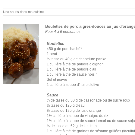
Une souris dans ma cuisine
Boulettes de porc aigres-douces au jus d'orang
Pour 4 à 6 personnes
Boulettes
450 g de porc haché*
1 oeuf
½ tasse ou 40 g de chapelure panko
1 cuillère à thé de poudre d'oignon
1 cuillère à thé de poudre d'ail
1 cuillère à thé de sauce hoisin
Sel et poivre
1 cuillère à soupe d'huile d'olive
Sauce
¼ de tasse ou 50 g de cassonade ou de sucre roux
½ tasse ou 125 g d'eau
½ tasse ou 125 g de jus d'orange
1½ cuillère à soupe de vinaigre de riz
1½ cuillère à soupe de sauce tamari ou de sauce soja
¼ de tasse ou 62 g de ketchup
1 cuillère à thé de graines de sésame grillées (facultati