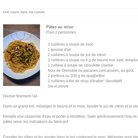
Une souris dans ma cuisine
Pâtes au miso
Pour 2 personnes
2 cuillères à soupe de miso
1 gousse d'ail
2 cuillères à soupe de jus de citron
3 cuillères à soupe ou 4 g de beurre non salé, tempér
1 cuillère à soupe de ciboulette ciselée
Noix de Grenoble ou pacanes concassées, au goût
2 portions ou 200 g de spaghettini
2 cuillères à thé de sirop d'érable* (facultatif)
Sel et poivre
Hacher finement l'ail.
Dans un grand bol, mélanger le beurre et le miso. Ajouter le jus de citron et la cibo
Remplir une casserole d'eau et porter à ébullition. Saler généreusement l'eau et a
pâtes selon les indications du fabricant.
Égoutter les pâtes et les ajouter dans le bol contenant le miso. Mélanger pour bie