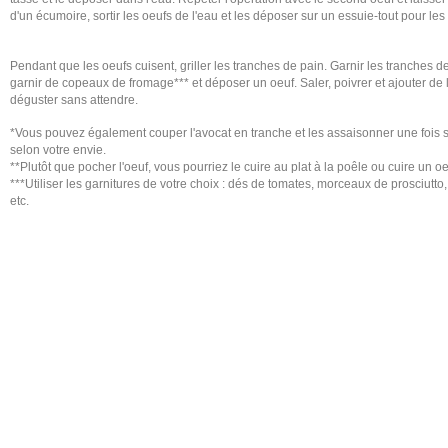
d'un écumoire, sortir les oeufs de l'eau et les déposer sur un essuie-tout pour les
Pendant que les oeufs cuisent, griller les tranches de pain. Garnir les tranches de
garnir de copeaux de fromage*** et déposer un oeuf. Saler, poivrer et ajouter de l
déguster sans attendre.
*Vous pouvez également couper l'avocat en tranche et les assaisonner une fois sur
selon votre envie.
**Plutôt que pocher l'oeuf, vous pourriez le cuire au plat à la poêle ou cuire un
***Utiliser les garnitures de votre choix : dés de tomates, morceaux de prosciut
etc.