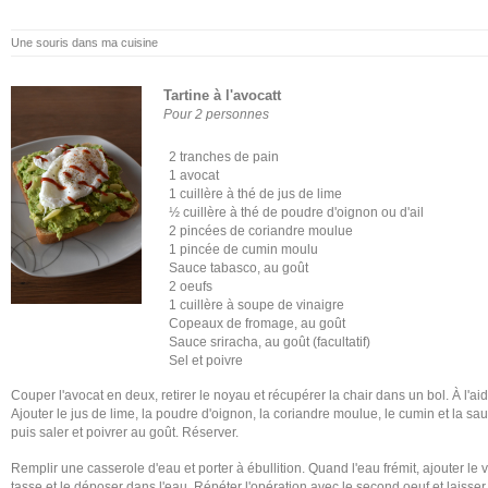
Une souris dans ma cuisine
Tartine à l'avocatt
Pour 2 personnes
2 tranches de pain
1 avocat
1 cuillère à thé de jus de lime
½ cuillère à thé de poudre d'oignon ou d'ail
2 pincées de coriandre moulue
1 pincée de cumin moulu
Sauce tabasco, au goût
2 oeufs
1 cuillère à soupe de vinaigre
Copeaux de fromage, au goût
Sauce sriracha, au goût (facultatif)
Sel et poivre
Couper l'avocat en deux, retirer le noyau et récupérer la chair dans un bol. À l'aid
Ajouter le jus de lime, la poudre d'oignon, la coriandre moulue, le cumin et la 
puis saler et poivrer au goût. Réserver.
Remplir une casserole d'eau et porter à ébullition. Quand l'eau frémit, ajouter le
tasse et le déposer dans l'eau. Répéter l'opération avec le second oeuf et laisser