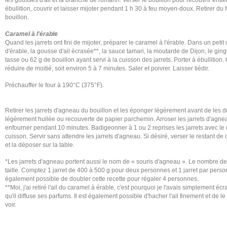
les gousses d'ail et la branche de romarin. Verser le bouillon pour recouvrir entiè
ébullition, couvrir et laisser mijoter pendant 1 h 30 à feu moyen-doux. Retirer du fe
bouillon.
Caramel à l'érable
Quand les jarrets ont fini de mijoter, préparer le caramel à l'érable. Dans un peti
d'érable, la gousse d'ail écrasée**, la sauce tamari, la moutarde de Dijon, le gin
tasse ou 62 g de bouillon ayant servi à la cuisson des jarrets. Porter à ébullition
réduire de moitié, soit environ 5 à 7 minutes. Saler et poivrer. Laisser tiédir.
Préchauffer le four à 190°C (375°F).
Retirer les jarrets d'agneau du bouillon et les éponger légèrement avant de les
légèrement huilée ou recouverte de papier parchemin. Arroser les jarrets d'agne
enfourner pendant 10 minutes. Badigeonner à 1 ou 2 reprises les jarrets avec le 
cuisson. Servir sans attendre les jarrets d'agneau. Si désiré, verser le restant d
et la déposer sur la table.
*Les jarrets d'agneau portent aussi le nom de « souris d'agneau ». Le nombre de
taille. Comptez 1 jarret de 400 à 500 g pour deux personnes et 1 jarret par personn
également possible de doubler cette recette pour régaler 4 personnes.
**Moi, j'ai retiré l'ail du caramel à érable, c'est pourquoi je l'avais simplement 
qu'il diffuse ses parfums. Il est également possible d'hacher l'ail finement et de l
voir.