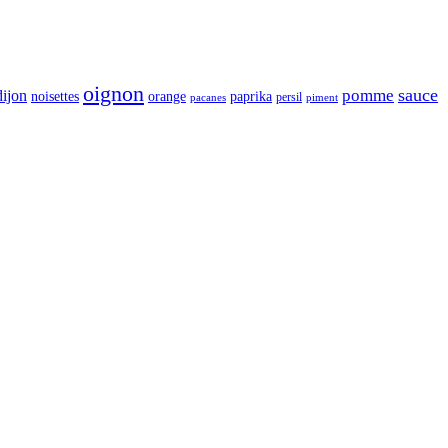
oignon
sauce
pomme
dijon
orange
noisettes
paprika
persil
pacanes
piment