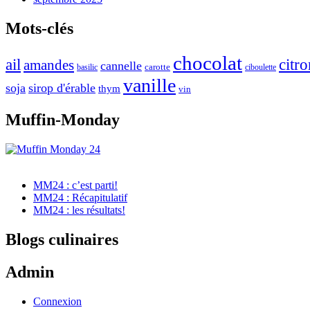
Mots-clés
chocolat
citro
ail
amandes
cannelle
carotte
basilic
ciboulette
vanille
soja
sirop d'érable
thym
vin
Muffin-Monday
MM24 : c’est parti!
MM24 : Récapitulatif
MM24 : les résultats!
Blogs culinaires
Admin
Connexion