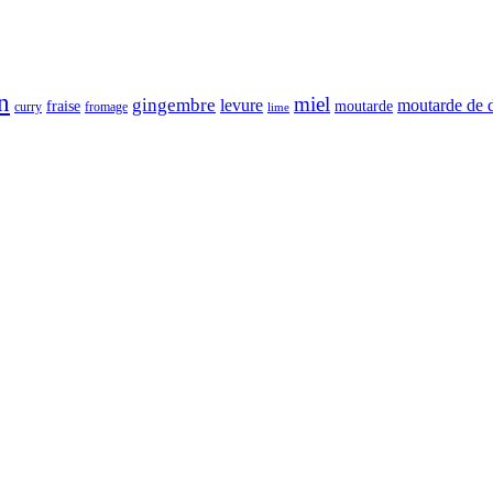
n
miel
gingembre
levure
moutarde de 
fraise
moutarde
fromage
curry
lime