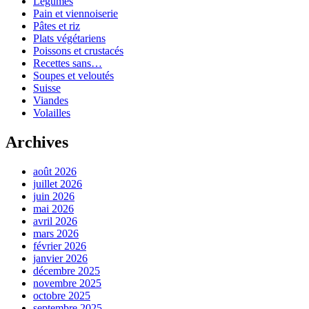
Légumes
Pain et viennoiserie
Pâtes et riz
Plats végétariens
Poissons et crustacés
Recettes sans…
Soupes et veloutés
Suisse
Viandes
Volailles
Archives
août 2026
juillet 2026
juin 2026
mai 2026
avril 2026
mars 2026
février 2026
janvier 2026
décembre 2025
novembre 2025
octobre 2025
septembre 2025