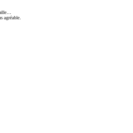
amille…
us agréable.