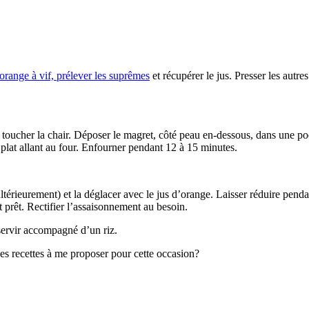
orange à vif, prélever les suprêmes
et récupérer le jus. Presser les autr
 toucher la chair. Déposer le magret, côté peau en-dessous, dans une poê
n plat allant au four. Enfourner pendant 12 à 15 minutes.
ultérieurement) et la déglacer avec le jus d’orange. Laisser réduire pendan
t prêt. Rectifier l’assaisonnement au besoin.
servir accompagné d’un riz.
es recettes à me proposer pour cette occasion?