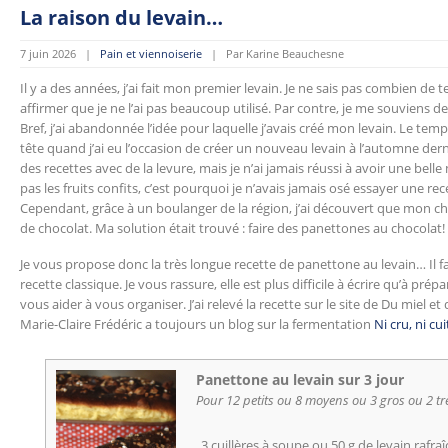
La raison du levain…
7 juin 2026 |
Pain et viennoiserie
| Par Karine Beauchesne
Il y a des années, j’ai fait mon premier levain. Je ne sais pas combien de 
affirmer que je ne l’ai pas beaucoup utilisé. Par contre, je me souviens d
Bref, j’ai abandonnée l’idée pour laquelle j’avais créé mon levain. Le tem
tête quand j’ai eu l’occasion de créer un nouveau levain à l’automne dernie
des recettes avec de la levure, mais je n’ai jamais réussi à avoir une bell
pas les fruits confits, c’est pourquoi je n’avais jamais osé essayer une rec
Cependant, grâce à un boulanger de la région, j’ai découvert que mon ch
de chocolat. Ma solution était trouvé : faire des panettones au chocolat!
Je vous propose donc la très longue recette de panettone au levain… Il fau
recette classique. Je vous rassure, elle est plus difficile à écrire qu’à prépa
vous aider à vous organiser. J’ai relevé la recette sur le site de Du miel et 
Marie-Claire Frédéric a toujours un blog sur la fermentation
Ni cru, ni cui
Panettone au levain sur 3 jour
Pour 12 petits ou 8 moyens ou 3 gros ou 2 tr
3 cuillères à soupe ou 50 g de levain rafraî