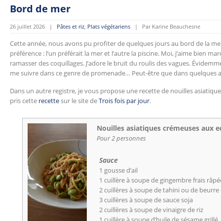
Bord de mer
26 juillet 2026 |
Pâtes et riz
,
Plats végétariens
| Par Karine Beauchesne
Cette année, nous avons pu profiter de quelques jours au bord de la mer
préférence : l’un préférait la mer et l’autre la piscine. Moi, j’aime bien 
ramasser des coquillages. J’adore le bruit du roulis des vagues. Évidemme
me suivre dans ce genre de promenade… Peut-être que dans quelques an
Dans un autre registre, je vous propose une recette de nouilles asiatiq
pris cette
recette
sur le site de
Trois fois par jour
.
Nouilles asiatiques crémeuses aux
Pour 2 personnes
Sauce
1 gousse d’ail
1 cuillère à soupe de gingembre frais râpé
2 cuillères à soupe de tahini ou de beurre
3 cuillères à soupe de sauce soja
2 cuillères à soupe de vinaigre de riz
1 cuillère à soupe d’huile de sésame grillé