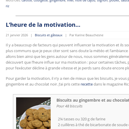
Mots-clés:
carotte
,
courgette
,
gingembre
,
miel
,
noix de cajou
,
oignon
,
poulet
,
sauce
riz
L’heure de la motivation…
21 janvier 2026 |
Biscuits et gâteaux
| Par Karine Beauchesne
Il y a beaucoup de facteurs qui peuvent influencer la motivation et ils so
plus communs que je peux citer sont sans doute la météo et l’ambianc
allons bien ainsi que les gens autour de nous, nous sommes généralement
découvert que l’heure influe sur ma motivation : pour certaines tâches,
pour l’exécuter décline à grande vitesse et je perds sans doute encore p
Pour garder la motivation, il n’y a rien de mieux que les biscuits, je vou
gingembre et au chocolat noir. J’ai pris cette
recette
dans le magazine Ri
Biscuits au gingembre et au chocolat
Pour 48 biscuits
2¼ tasses ou 320 g de farine
2 cuillères à thé de bicarbonate de soud