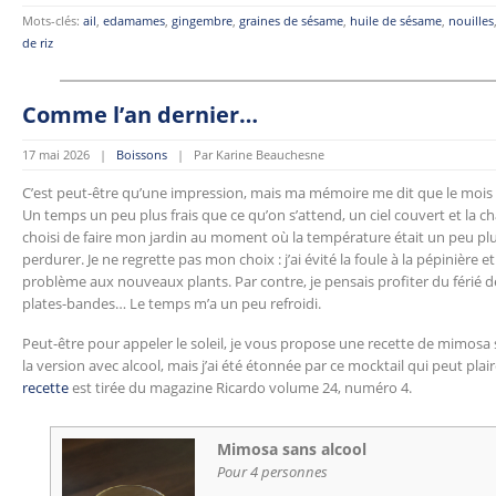
Mots-clés:
ail
,
edamames
,
gingembre
,
graines de sésame
,
huile de sésame
,
nouilles
de riz
Comme l’an dernier…
17 mai 2026 |
Boissons
| Par Karine Beauchesne
C’est peut-être qu’une impression, mais ma mémoire me dit que le mois d
Un temps un peu plus frais que ce qu’on s’attend, un ciel couvert et la chale
choisi de faire mon jardin au moment où la température était un peu plus 
perdurer. Je ne regrette pas mon choix : j’ai évité la foule à la pépinière 
problème aux nouveaux plants. Par contre, je pensais profiter du férié
plates-bandes… Le temps m’a un peu refroidi.
Peut-être pour appeler le soleil, je vous propose une recette de mimosa
la version avec alcool, mais j’ai été étonnée par ce mocktail qui peut pla
recette
est tirée du magazine Ricardo volume 24, numéro 4.
Mimosa sans alcool
Pour 4 personnes