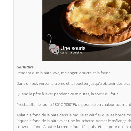
Garniture
Pendant que la pâte lève, mélanger le sucre et la farine.
Dans un bol, verser la crème et la fouetter jusqu’à obtenir des pics 
Quand la pâte à lever pendant 20 minutes, la sortir du four.
Préchauffer le four à 180°C (350°F), si possible en chaleur tournan
Aplatir le fond de la pâte dans le moule et vérifier que les bords 
Piquer le fond de la pâte avec une fourchette. Verser le mélange de 
couvrir le fond. Ajouter la crème fouettée puis l’étaler pour qu’ell