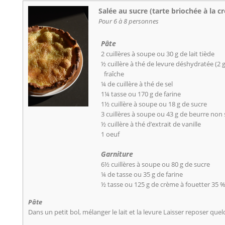
Salée au sucre (tarte briochée à la c
Pour 6 à 8 personnes
Pâte
2 cuillères à soupe ou 30 g de lait tiède
½ cuillère à thé de levure déshydratée (2 g
fraîche
¼ de cuillère à thé de sel
1¼ tasse ou 170 g de farine
1½ cuillère à soupe ou 18 g de sucre
3 cuillères à soupe ou 43 g de beurre non
½ cuillère à thé d’extrait de vanille
1 oeuf
Garniture
6½ cuillères à soupe ou 80 g de sucre
¼ de tasse ou 35 g de farine
½ tasse ou 125 g de crème à fouetter 35 %
Pâte
Dans un petit bol, mélanger le lait et la levure Laisser reposer que