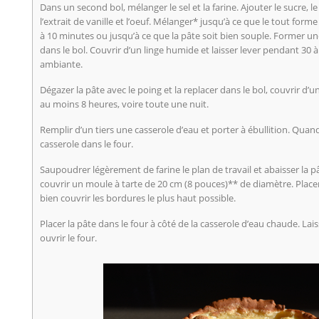
Dans un second bol, mélanger le sel et la farine. Ajouter le sucre, le
l’extrait de vanille et l’oeuf. Mélanger* jusqu’à ce que le tout for
à 10 minutes ou jusqu’à ce que la pâte soit bien souple. Former un
dans le bol. Couvrir d’un linge humide et laisser lever pendant 30
ambiante.
Dégazer la pâte avec le poing et la replacer dans le bol, couvrir d’
au moins 8 heures, voire toute une nuit.
Remplir d’un tiers une casserole d’eau et porter à ébullition. Quand 
casserole dans le four.
Saupoudrer légèrement de farine le plan de travail et abaisser la 
couvrir un moule à tarte de 20 cm (8 pouces)** de diamètre. Placer
bien couvrir les bordures le plus haut possible.
Placer la pâte dans le four à côté de la casserole d’eau chaude. La
ouvrir le four.