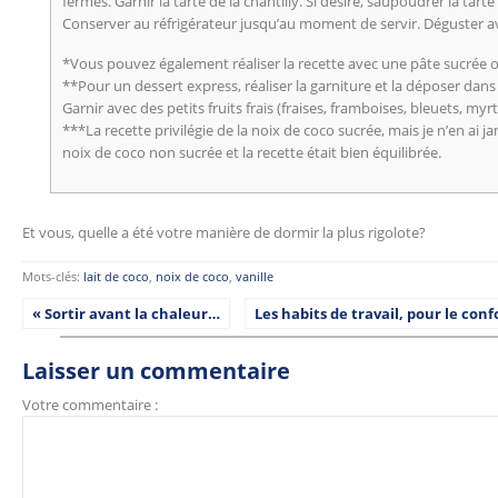
fermes. Garnir la tarte de la chantilly. Si désiré, saupoudrer la tart
Conserver au réfrigérateur jusqu’au moment de servir. Déguster 
*Vous pouvez également réaliser la recette avec une pâte sucrée o
**Pour un dessert express, réaliser la garniture et la déposer dan
Garnir avec des petits fruits frais (fraises, framboises, bleuets, myrti
***La recette privilégie de la noix de coco sucrée, mais je n’en ai jama
noix de coco non sucrée et la recette était bien équilibrée.
Et vous, quelle a été votre manière de dormir la plus rigolote?
Mots-clés:
lait de coco
,
noix de coco
,
vanille
« Sortir avant la chaleur…
Les habits de travail, pour le con
Laisser un commentaire
Votre commentaire :