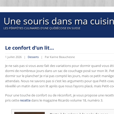
Une souris dans ma cuisi
LES PÉRIPÉTIES CULINAIRES D'UNE QUÉBÉCOISE EN SUISSE
Le confort d’un lit…
1 juillet 2026 |
Desserts
| Par Karine Beauchesne
Je ne sais pas si vous avez fait des variations pour dormir quand vous éti
dormi de nombreux jours dans un sac de couchage posé sur mon lit. Petit
dormir sur le plancher! Je n’ai pas compté les jours, mais ce petit manèg
attendais. Nous ne savons pas si c’est les arguments pour que Petit-coeu
réveillé un matin dans son lit après que nous l’ayons placé, mais Petit-co
Pour une touche de confort ou de réconfort, je vous propose une recette d
pris cette
recette
dans le magazine Ricardo volume 18, numéro 3.