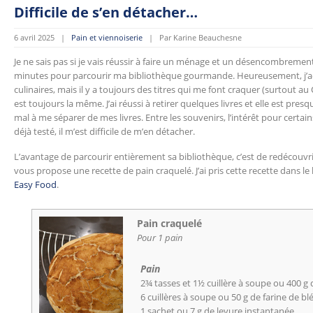
Difficile de s’en détacher…
6 avril 2025 |
Pain et viennoiserie
| Par Karine Beauchesne
Je ne sais pas si je vais réussir à faire un ménage et un désencombrement
minutes pour parcourir ma bibliothèque gourmande. Heureusement, j’ac
culinaires, mais il y a toujours des titres qui me font craquer (surtout a
est toujours la même. J’ai réussi à retirer quelques livres et elle est presq
mal à me séparer de mes livres. Entre les souvenirs, l’intérêt pour certai
déjà testé, il m’est difficile de m’en détacher.
L’avantage de parcourir entièrement sa bibliothèque, c’est de redécouvrir c
vous propose une recette de pain craquelé. J’ai pris cette recette dans le 
Easy Food
.
Pain craquelé
Pour 1 pain
Pain
2¾ tasses et 1½ cuillère à soupe ou 400 g 
6 cuillères à soupe ou 50 g de farine de b
1 sachet ou 7 g de levure instantanée