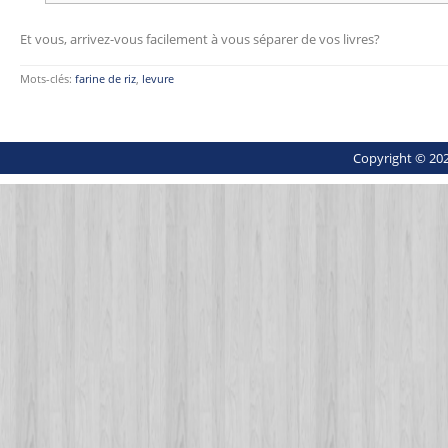
Et vous, arrivez-vous facilement à vous séparer de vos livres?
Mots-clés:
farine de riz
,
levure
Copyright © 202