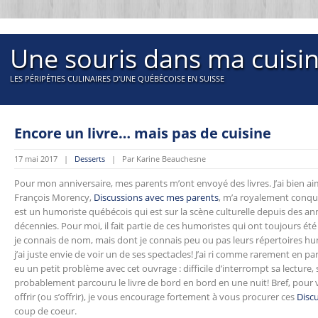
Une souris dans ma cuisi
LES PÉRIPÉTIES CULINAIRES D'UNE QUÉBÉCOISE EN SUISSE
Encore un livre… mais pas de cuisine
17 mai 2017 |
Desserts
| Par Karine Beauchesne
Pour mon anniversaire, mes parents m’ont envoyé des livres. J’ai bien aim
François Morency,
Discussions avec mes parents
, m’a royalement conqu
est un humoriste québécois qui est sur la scène culturelle depuis des 
décennies. Pour moi, il fait partie de ces humoristes qui ont toujours é
je connais de nom, mais dont je connais peu ou pas leurs répertoires humo
j’ai juste envie de voir un de ses spectacles! J’ai ri comme rarement en pa
eu un petit problème avec cet ouvrage : difficile d’interrompt sa lecture, s
probablement parcouru le livre de bord en bord en une nuit! Bref, pour
offrir (ou s’offrir), je vous encourage fortement à vous procurer ces
Disc
coup de coeur.