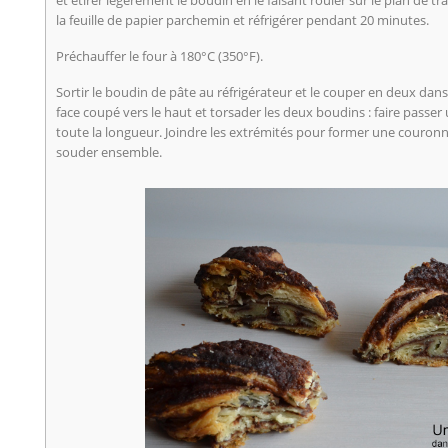
et étirer légèrement le boudin en le faisant rouler sur le plan de t
la feuille de papier parchemin et réfrigérer pendant 20 minutes.
Préchauffer le four à 180°C (350°F).
Sortir le boudin de pâte au réfrigérateur et le couper en deux dans
face coupé vers le haut et torsader les deux boudins : faire passe
toute la longueur. Joindre les extrémités pour former une couronne
souder ensemble.