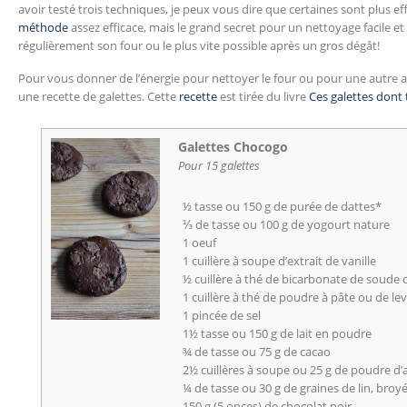
avoir testé trois techniques, je peux vous dire que certaines sont plus eff
méthode
assez efficace, mais le grand secret pour un nettoyage facile et
régulièrement son four ou le plus vite possible après un gros dégât!
Pour vous donner de l’énergie pour nettoyer le four ou pour une autre a
une recette de galettes. Cette
recette
est tirée du livre
Ces galettes dont
Galettes Chocogo
Pour 15 galettes
½ tasse ou 150 g de purée de dattes*
⅓ de tasse ou 100 g de yogourt nature
1 oeuf
1 cuillère à soupe d’extrait de vanille
½ cuillère à thé de bicarbonate de soude
1 cuillère à thé de poudre à pâte ou de l
1 pincée de sel
1½ tasse ou 150 g de lait en poudre
¾ de tasse ou 75 g de cacao
2½ cuillères à soupe ou 25 g de poudre 
¼ de tasse ou 30 g de graines de lin, broy
150 g (5 onces) de chocolat noir