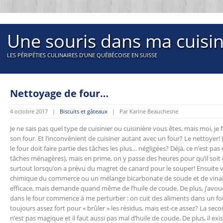
Une souris dans ma cuisi
LES PÉRIPÉTIES CULINAIRES D'UNE QUÉBÉCOISE EN SUISSE
Nettoyage de four…
4 octobre 2017 |
Biscuits et gâteaux
| Par Karine Beauchesne
Je ne sais pas quel type de cuisinier ou cuisinière vous êtes, mais moi, je
son four. Et l’inconvénient de cuisiner autant avec un four? Le nettoyer!
le four doit faire partie des tâches les plus… négligées? Déjà, ce n’est
tâches ménagères), mais en prime, on y passe des heures pour qu’il so
surtout lorsqu’on a prévu du magret de canard pour le souper! Ensuite v
chimique du commerce ou un mélange bicarbonate de soude et de vinaig
efficace, mais demande quand même de l’huile de coude. De plus, j’avoue
dans le four commence à me perturber : on cuit des aliments dans un four!
toujours assez fort pour « brûler » les résidus, mais est-ce assez? La sec
n’est pas magique et il faut aussi pas mal d’huile de coude. De plus, il exi