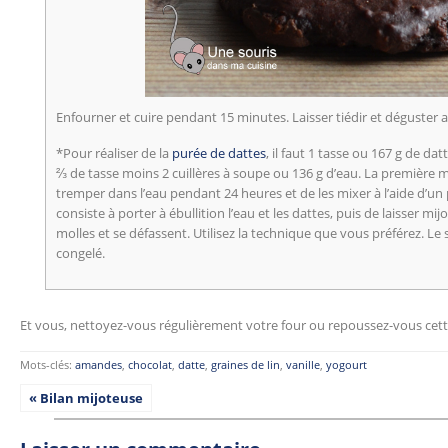
Enfourner et cuire pendant 15 minutes. Laisser tiédir et déguster av
*Pour réaliser de la
purée de dattes
, il faut 1 tasse ou 167 g de d
⅔ de tasse moins 2 cuillères à soupe ou 136 g d’eau. La première mé
tremper dans l’eau pendant 24 heures et de les mixer à l’aide d’u
consiste à porter à ébullition l’eau et les dattes, puis de laisser mij
molles et se défassent. Utilisez la technique que vous préférez. Le
congelé.
Et vous, nettoyez-vous régulièrement votre four ou repoussez-vous cette
Mots-clés:
amandes
,
chocolat
,
datte
,
graines de lin
,
vanille
,
yogourt
« Bilan mijoteuse