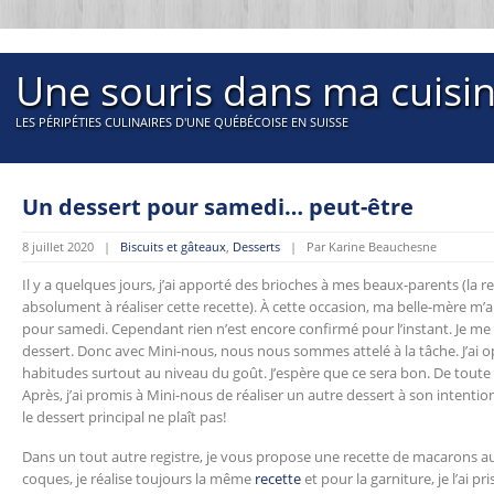
Une souris dans ma cuisi
LES PÉRIPÉTIES CULINAIRES D'UNE QUÉBÉCOISE EN SUISSE
Un dessert pour samedi… peut-être
8 juillet 2020 |
Biscuits et gâteaux
,
Desserts
| Par Karine Beauchesne
Il y a quelques jours, j’ai apporté des brioches à mes beaux-parents (la 
absolument à réaliser cette recette). À cette occasion, ma belle-mère m’a
pour samedi. Cependant rien n’est encore confirmé pour l’instant. Je m
dessert. Donc avec Mini-nous, nous nous sommes attelé à la tâche. J’ai 
habitudes surtout au niveau du goût. J’espère que ce sera bon. De toute 
Après, j’ai promis à Mini-nous de réaliser un autre dessert à son intention
le dessert principal ne plaît pas!
Dans un tout autre registre, je vous propose une recette de macarons au 
coques, je réalise toujours la même
recette
et pour la garniture, je l’ai pri