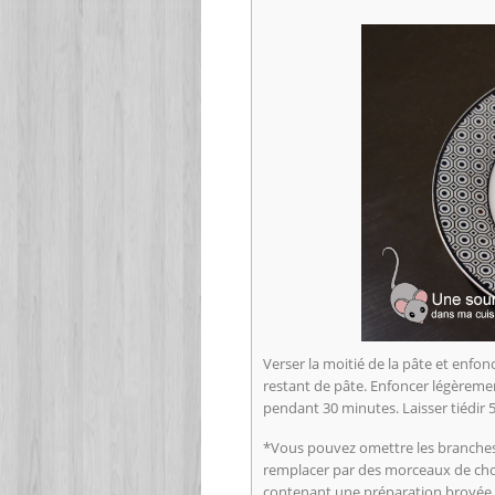
Verser la moitié de la pâte et enfo
restant de pâte. Enfoncer légèremen
pendant 30 minutes. Laisser tiédir
*Vous pouvez omettre les branches.
remplacer par des morceaux de cho
contenant une préparation broyée 