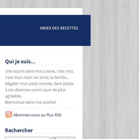
INDEX DES RECETTES
Qui je suis...
Une souris dans ma cuisine, c’est moi,
c’est mon mari, les amis, la famille…
Régaler mon petit monde, faire plaisir
à ces diverses souris quoi de plus
agréable.
Bienvenue dans ma cuisine!
Abonnez-vous au flux RSS
Rechercher