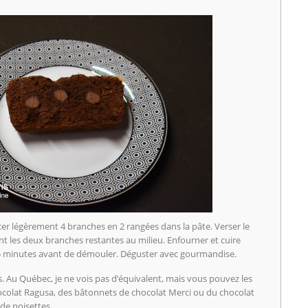
ncer légèrement 4 branches en 2 rangées dans la pâte. Verser le
t les deux branches restantes au milieu. Enfourner et cuire
 5 minutes avant de démouler. Déguster avec gourmandise.
 Au Québec, je ne vois pas d’équivalent, mais vous pouvez les
colat Ragusa, des bâtonnets de chocolat Merci ou du chocolat
de noisettes.