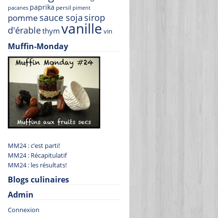
paprika
persil
pacanes
piment
sauce soja
sirop
pomme
vanille
d'érable
thym
vin
Muffin-Monday
MM24 : c’est parti!
MM24 : Récapitulatif
MM24 : les résultats!
Blogs culinaires
Admin
Connexion