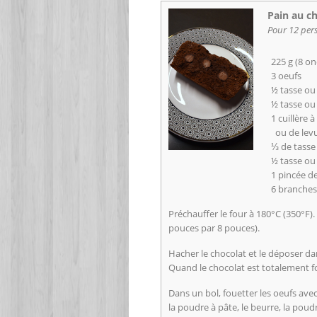
Pain au ch
Pour 12 per
225 g (8 on
3 oeufs
½ tasse ou
½ tasse ou 
1 cuillère 
ou de lev
⅓ de tasse
½ tasse ou
1 pincée de
6 branches
Préchauffer le four à 180°C (350°F)
pouces par 8 pouces).
Hacher le chocolat et le déposer dan
Quand le chocolat est totalement fon
Dans un bol, fouetter les oeufs avec
la poudre à pâte, le beurre, la poud