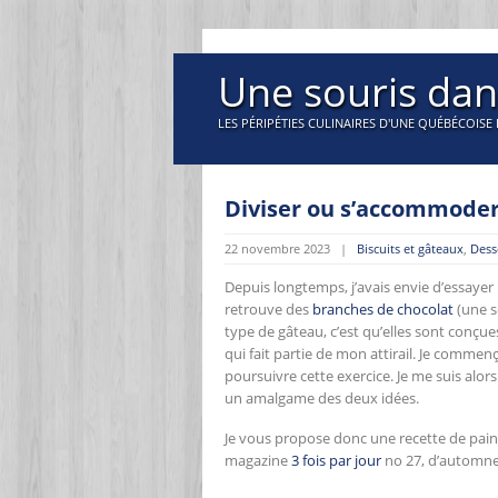
Une souris dan
LES PÉRIPÉTIES CULINAIRES D'UNE QUÉBÉCOISE 
Diviser ou s’accommode
22 novembre 2023 |
Biscuits et gâteaux
,
Dess
Depuis longtemps, j’avais envie d’essayer
retrouve des
branches de chocolat
(une s
type de gâteau, c’est qu’elles sont conçu
qui fait partie de mon attirail. Je commen
poursuivre cette exercice. Je me suis alors
un amalgame des deux idées.
Je vous propose donc une recette de pain 
magazine
3 fois par jour
no 27, d’automne