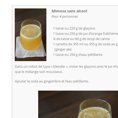
Mimosa sans alcool
Pour 4 personnes
1 tasse ou 220 g de glaçons
1 tasse ou 250 g de jus d’orange fraîchem
¼ de tasse ou 80 g de sirop de canne
1 canette de 355 ml ou 355 g de soda au
(ginger ale)
1 tasse ou 250 g d’eau pétillante
Dans un robot de type « blender », mixer les glaçons avec le jus d’o
que le mélange soit mousseux.
Ajouter le soda au gingembre et l’eau pétillante.