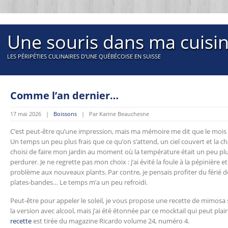
Une souris dans ma cuisi
LES PÉRIPÉTIES CULINAIRES D'UNE QUÉBÉCOISE EN SUISSE
Comme l’an dernier…
17 mai 2026 |
Boissons
| Par Karine Beauchesne
C’est peut-être qu’une impression, mais ma mémoire me dit que le mois d
Un temps un peu plus frais que ce qu’on s’attend, un ciel couvert et la chale
choisi de faire mon jardin au moment où la température était un peu plus 
perdurer. Je ne regrette pas mon choix : j’ai évité la foule à la pépinière 
problème aux nouveaux plants. Par contre, je pensais profiter du férié
plates-bandes… Le temps m’a un peu refroidi.
Peut-être pour appeler le soleil, je vous propose une recette de mimosa
la version avec alcool, mais j’ai été étonnée par ce mocktail qui peut pla
recette
est tirée du magazine Ricardo volume 24, numéro 4.