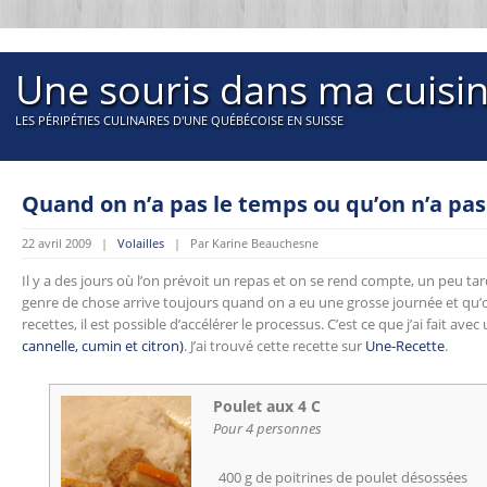
Une souris dans ma cuisi
LES PÉRIPÉTIES CULINAIRES D'UNE QUÉBÉCOISE EN SUISSE
Quand on n’a pas le temps ou qu’on n’a pas
22 avril 2009 |
Volailles
| Par Karine Beauchesne
Il y a des jours où l’on prévoit un repas et on se rend compte, un peu tard,
genre de chose arrive toujours quand on a eu une grosse journée et qu’o
recettes, il est possible d’accélérer le processus. C’est ce que j’ai fait ave
cannelle, cumin et citron)
. J’ai trouvé cette recette sur
Une-Recette
.
Poulet aux 4 C
Pour 4 personnes
400 g de poitrines de poulet désossées