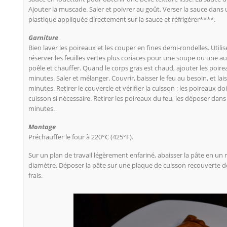
Ajouter la muscade. Saler et poivrer au goût. Verser la sauce dans u
plastique appliquée directement sur la sauce et réfrigérer****.
Garniture
Bien laver les poireaux et les couper en fines demi-rondelles. Utilis
réserver les feuilles vertes plus coriaces pour une soupe ou une aut
poêle et chauffer. Quand le corps gras est chaud, ajouter les poire
minutes. Saler et mélanger. Couvrir, baisser le feu au besoin, et lai
minutes. Retirer le couvercle et vérifier la cuisson : les poireaux d
cuisson si nécessaire. Retirer les poireaux du feu, les déposer dans u
minutes.
Montage
Préchauffer le four à 220°C (425°F).
Sur un plan de travail légèrement enfariné, abaisser la pâte en un
diamètre. Déposer la pâte sur une plaque de cuisson recouverte d
frais.