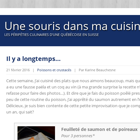
Une souris dans ma cuisi
LES PÉRIPÉTIES CULINAIRES D'UNE QUÉBÉCOISE EN SUISSE
Il y a longtemps…
21 février 2016 |
Poissons et crustacés
| Par Karine Beauchesne
Cette semaine, j’ai cuisiné des plats que nous aimons beaucoup, mais que j
a eu une fausse paëla et un coq au vin (à ma grande surprise la recette n’
refasse pour faire des photos…). Et dire que je fais du poisson poêlé pre
peu de cette routine du poisson, j’ai apprêté du saumon autrement en l
Délicieux, je suis bien contente de cette petite improvisation que je co
un an, qui sait?
Feuilleté de saumon et de poireaux
Pour 3 personnes*