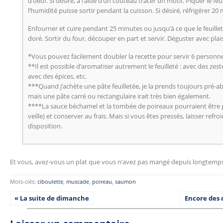
d’oeuf. Si désiré, à l’aide d’un couteau tracer un motif. Piquer le feu
l’humidité puisse sortir pendant la cuisson. Si désiré, réfrigérer 20
Enfourner et cuire pendant 25 minutes ou jusqu’à ce que le feuillet
doré. Sortir du four, découper en part et servir. Déguster avec plais
*Vous pouvez facilement doubler la recette pour servir 6 personnes
**Il est possible d’aromatiser autrement le feuilleté : avec des zes
avec des épices, etc.
***Quand j’achète une pâte feuilletée, je la prends toujours pré-abai
mais une pâte carré ou rectangulaire irait très bien également.
****La sauce béchamel et la tombée de poireaux pourraient être pr
veille) et conserver au frais. Mais si vous êtes pressés, laisser refr
disposition.
Et vous, avez-vous un plat que vous n’avez pas mangé depuis longtemp
Mots-clés:
ciboulette
,
muscade
,
poireau
,
saumon
« La suite de dimanche
Encore des 