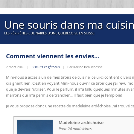
Une souris dans ma cuisi
LES PÉRIPÉTIES CULINAIRES D'UNE QUÉBÉCOISE EN SUISSE
Comment viennent les envies…
2 mars 2016 |
Biscuits et gâteaux
| Par Karine Beauchesne
Mini-nous a accès à un de mes tiroirs de cuisine, celui-ci contient divers
craignent rien. C’est en voyant Mini-nous ouvrir ce tiroir que j’ai revu 
que je devrais l’utiliser. Pour le parfum, il m’a fallu quelques minutes av
marrons qui m’a permis de trancher… Il faut bien que je l’emploie!
Je vous propose donc une recette de madeleine ardéchoise. J’ai trouvé c
Madeleine ardéchoise
Pour 24 madeleines