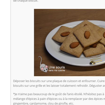
de chaque biscuit.
Déposer les biscuits sur une plaque de cuisson et enfourner. Cuire
biscuits sur une grille et les laisser totalement refroidir. Déguster
*Je n’aime pas beaucoup de le goût de l’anis étoilé. N’hésitez pas à 
mélange d’épices à pain d’épices ou à la remplacer par des épices
gingembre, cardamome, clou de girofle, etc.