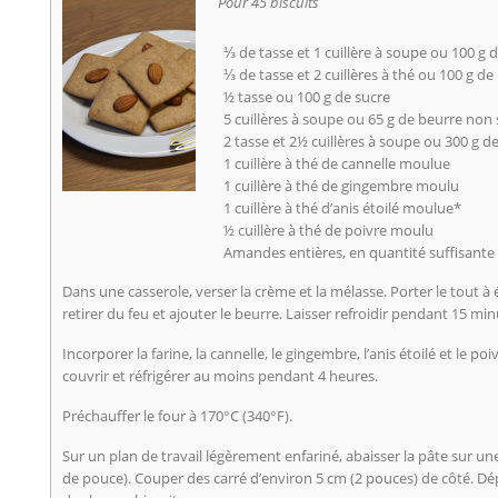
Pour 45 biscuits
⅓ de tasse et 1 cuillère à soupe ou 100 g 
⅓ de tasse et 2 cuillères à thé ou 100 g d
½ tasse ou 100 g de sucre
5 cuillères à soupe ou 65 g de beurre non 
2 tasse et 2½ cuillères à soupe ou 300 g de
1 cuillère à thé de cannelle moulue
1 cuillère à thé de gingembre moulu
1 cuillère à thé d’anis étoilé moulue*
½ cuillère à thé de poivre moulu
Amandes entières, en quantité suffisante
Dans une casserole, verser la crème et la mélasse. Porter le tout à
retirer du feu et ajouter le beurre. Laisser refroidir pendant 15 min
Incorporer la farine, la cannelle, le gingembre, l’anis étoilé et le po
couvrir et réfrigérer au moins pendant 4 heures.
Préchauffer le four à 170°C (340°F).
Sur un plan de travail légèrement enfariné, abaisser la pâte sur un
de pouce). Couper des carré d’environ 5 cm (2 pouces) de côté. D