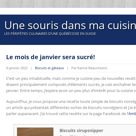
Une souris dans ma cuisi
LES PÉRIPÉTIES CULINAIRES D'UNE QUÉBÉCOISE EN SUISSE
Le mois de janvier sera sucré!
9 janvier 2022 |
Biscuits et gâteaux
| Par Karine Beauchesne
C’est un peu inhabituelle, mais comme je cuisine peu de nouvelles rece
étaient principalement composés d’éléments sucrés, je vais enchaîner le
janvier. Entre temps, j’espère avoir un peu plus d’intérêt pour la cuisine 
Aujourd’hui, je vous propose une recette toute simple de biscuits norvégi
un article qui présentait différentes sortes de biscuits norvégiens et j’ai
parler auparavant. J’ai trouvé cette recette sur la page Facebook de l’
Amb
Biscuits sirupsnipper