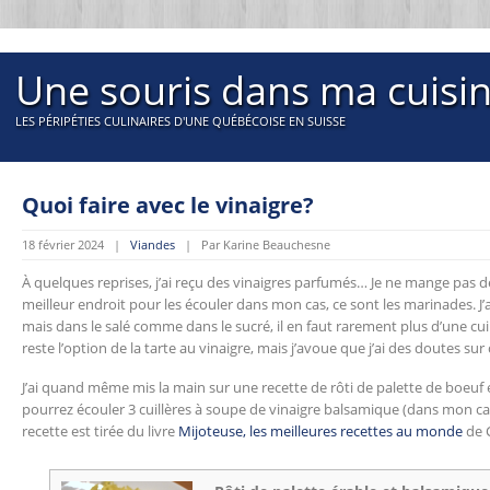
Une souris dans ma cuisi
LES PÉRIPÉTIES CULINAIRES D'UNE QUÉBÉCOISE EN SUISSE
Quoi faire avec le vinaigre?
18 février 2024 |
Viandes
| Par Karine Beauchesne
À quelques reprises, j’ai reçu des vinaigres parfumés… Je ne mange pas de 
meilleur endroit pour les écouler dans mon cas, ce sont les marinades. J’
mais dans le salé comme dans le sucré, il en faut rarement plus d’une cuil
reste l’option de la tarte au vinaigre, mais j’avoue que j’ai des doutes sur 
J’ai quand même mis la main sur une recette de rôti de palette de boeuf 
pourrez écouler 3 cuillères à soupe de vinaigre balsamique (dans mon cas
recette est tirée du livre
Mijoteuse, les meilleures recettes au monde
de 