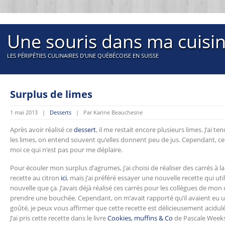
Une souris dans ma cuisi
LES PÉRIPÉTIES CULINAIRES D'UNE QUÉBÉCOISE EN SUISSE
Surplus de limes
1 mai 2013 |
Desserts
| Par Karine Beauchesne
Après avoir réalisé ce
dessert
, il me restait encore plusieurs limes. J’ai 
les limes, on entend souvent qu’elles donnent peu de jus. Cependant, c
moi ce qui n’est pas pour me déplaire.
Pour écouler mon surplus d’agrumes, j’ai choisi de réaliser des carrés à l
recette au citron
ici
, mais j’ai préféré essayer une nouvelle recette qui ut
nouvelle que ça. J’avais déjà réalisé ces carrés pour les collègues de mon c
prendre une bouchée. Cependant, on m’avait rapporté qu’il avaient eu un
goûté, je peux vous affirmer que cette recette est délicieusement acidulé
J’ai pris cette recette dans le livre
Cookies, muffins & Co
de Pascale Weeks 