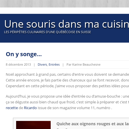
Une souris dans ma cuisi
LES PÉRIPÉTIES CULINAIRES D'UNE QUÉBÉCOISE EN SUISSE
On y songe…
8 décembre 2013 |
Divers
,
Entrées
| Par Karine Beauchesne
Noël approchant à grand pas, certains d’entre vous doivent se demander c
Cette année encore, je fais partie des chanceux qui se font recevoir, donc 
Cependant en cette période, j’aime vous proposer des petites idées pour 
Aujourd’hui, je vous propose une idée d’entrée ou d’amuse-bouche : une
ça se déguste aussi bien chaud que froid, c’est simple à préparer et c’est
recette
de
Ricardo
issue de son magazine volume 11, numéro .
Quiche aux oignons rouges et aux l