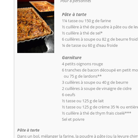
Pour 8 personnes
Pâte à tarte
1¼ tasse ou 150 g de farine
½ cuillère à thé de poudre à pâte ou de l
½ cuillère à thé de sel*
6 cuillères à soupe ou 82 g de beurre froi
¼ de tasse ou 60 g d’eau froide
Garniture
4 petits oignons rouge
6 tranches de bacon découpé en petit m
ou 75 g de lardons**
3 cuillères à soupe ou 40 g de beurre
2 cuillères à soupe de vinaigre de cidre
6 oeufs
½ tasse ou 125 g de lait
½ tasse ou 125 g de crème 35 % ou entièr
½ cuillère à thé de thym frais ciselé***
Sel et poivre
Pâte à tarte
Dans un bol, mélanger la farine, la poudre à pâte (ou la levure chimi