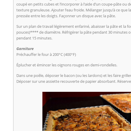
coupé en petits cubes et l’incorporer à l’aide d’un coupe-pâte ou 
texture granuleuse. Ajouter l’eau froide. Mélanger jusqu’à ce que la
pressée entre les doigts. Façonner un disque avec la pâte.
Sur un plan de travail légèrement enfariné, abaisser la pâte et la 
pouces)**** de diamètre. Réfrigérer la pâte pendant 30 minutes o
pendant 15 minutes.
Garniture
Préchauffer le four à 200°C (400°F)
Éplucher et émincer les oignons rouges en demi-rondelles.
Dans une poêle, déposer le bacon (ou les lardons) et les faire griller 
Déposer sur une assiette recouverte de papier absorbant. Réserve