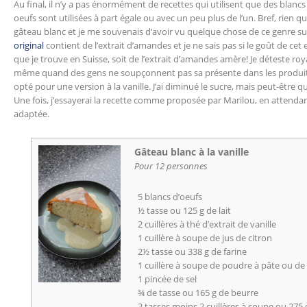
Au final, il n’y a pas énormément de recettes qui utilisent que des blancs
oeufs sont utilisées à part égale ou avec un peu plus de l’un. Bref, rien q
gâteau blanc et je me souvenais d’avoir vu quelque chose de ce genre sur
original
contient de l’extrait d’amandes et je ne sais pas si le goût de cet
que je trouve en Suisse, soit de l’extrait d’amandes amère! Je déteste roy
même quand des gens ne soupçonnent pas sa présente dans les produits
opté pour une version à la vanille. J’ai diminué le sucre, mais peut-être qu
Une fois, j’essayerai la recette comme proposée par Marilou, en attendan
adaptée.
Gâteau blanc à la vanille
Pour 12 personnes
5 blancs d’oeufs
½ tasse ou 125 g de lait
2 cuillères à thé d’extrait de vanille
1 cuillère à soupe de jus de citron
2½ tasse ou 338 g de farine
1 cuillère à soupe de poudre à pâte ou de
1 pincée de sel
¾ de tasse ou 165 g de beurre
2 tasses moins 2 cuillères à soupe ou 275 