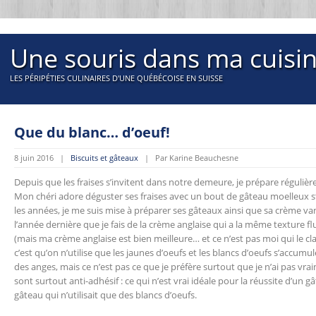
Une souris dans ma cuisi
LES PÉRIPÉTIES CULINAIRES D'UNE QUÉBÉCOISE EN SUISSE
Que du blanc… d’oeuf!
8 juin 2016 |
Biscuits et gâteaux
| Par Karine Beauchesne
Depuis que les fraises s’invitent dans notre demeure, je prépare régulière
Mon chéri adore déguster ses fraises avec un bout de gâteau moelleux sty
les années, je me suis mise à préparer ses gâteaux ainsi que sa crème van
l’année dernière que je fais de la crème anglaise qui a la même texture f
(mais ma crème anglaise est bien meilleure… et ce n’est pas moi qui le c
c’est qu’on n’utilise que les jaunes d’oeufs et les blancs d’oeufs s’accumu
des anges, mais ce n’est pas ce que je préfère surtout que je n’ai pas v
sont surtout anti-adhésif : ce qui n’est vrai idéale pour la réussite d’un g
gâteau qui n’utilisait que des blancs d’oeufs.