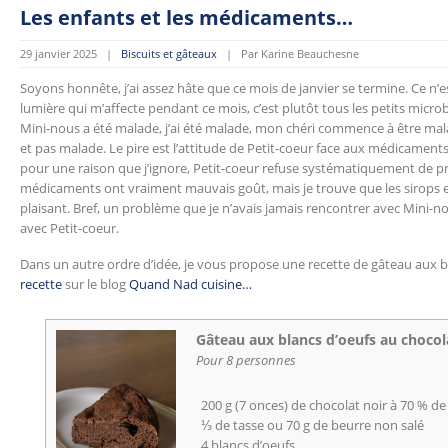
Les enfants et les médicaments…
29 janvier 2025 |
Biscuits et gâteaux
| Par Karine Beauchesne
Soyons honnête, j’ai assez hâte que ce mois de janvier se termine. Ce n’e
lumière qui m’affecte pendant ce mois, c’est plutôt tous les petits micro
Mini-nous a été malade, j’ai été malade, mon chéri commence à être mala
et pas malade. Le pire est l’attitude de Petit-coeur face aux médicaments.
pour une raison que j’ignore, Petit-coeur refuse systématiquement de pre
médicaments ont vraiment mauvais goût, mais je trouve que les sirops e
plaisant. Bref, un problème que je n’avais jamais rencontrer avec Mini-no
avec Petit-coeur.
Dans un autre ordre d’idée, je vous propose une recette de gâteau aux bla
recette
sur le blog
Quand Nad cuisine…
Gâteau aux blancs d’oeufs au chocol
Pour 8 personnes
200 g (7 onces) de chocolat noir à 70 % de
⅓ de tasse ou 70 g de beurre non salé
4 blancs d’oeufs