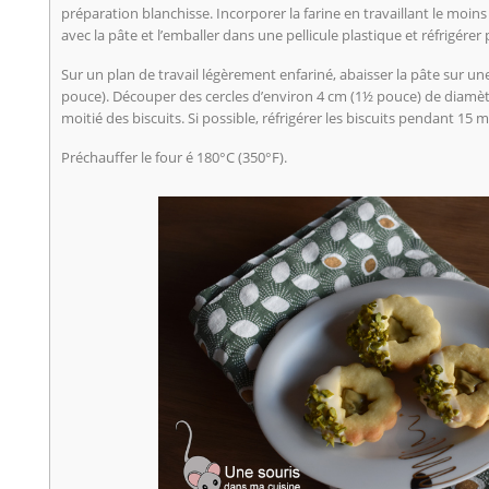
préparation blanchisse. Incorporer la farine en travaillant le moin
avec la pâte et l’emballer dans une pellicule plastique et réfrigére
Sur un plan de travail légèrement enfariné, abaisser la pâte sur u
pouce). Découper des cercles d’environ 4 cm (1½ pouce) de diamèt
moitié des biscuits. Si possible, réfrigérer les biscuits pendant 15 
Préchauffer le four é 180°C (350°F).