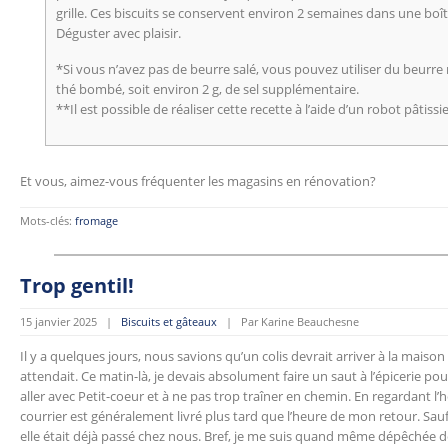
grille. Ces biscuits se conservent environ 2 semaines dans une b
Déguster avec plaisir.
*Si vous n’avez pas de beurre salé, vous pouvez utiliser du beurre n
thé bombé, soit environ 2 g, de sel supplémentaire.
**Il est possible de réaliser cette recette à l’aide d’un robot pâtissi
Et vous, aimez-vous fréquenter les magasins en rénovation?
Mots-clés:
fromage
Trop gentil!
15 janvier 2025 |
Biscuits et gâteaux
| Par Karine Beauchesne
Il y a quelques jours, nous savions qu’un colis devrait arriver à la maiso
attendait. Ce matin-là, je devais absolument faire un saut à l’épicerie pour
aller avec Petit-coeur et à ne pas trop traîner en chemin. En regardant l’h
courrier est généralement livré plus tard que l’heure de mon retour. Sauf 
elle était déjà passé chez nous. Bref, je me suis quand même dépêchée de