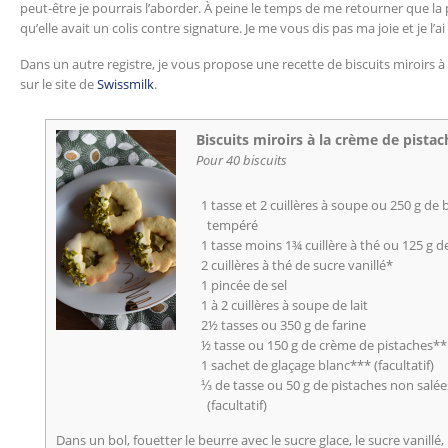
peut-être je pourrais l’aborder. À peine le temps de me retourner que la 
qu’elle avait un colis contre signature. Je me vous dis pas ma joie et je l’a
Dans un autre registre, je vous propose une recette de biscuits miroirs à l
sur le site de
Swissmilk
.
Biscuits miroirs à la crème de pistac
Pour 40 biscuits
1 tasse et 2 cuillères à soupe ou 250 g de 
tempéré
1 tasse moins 1¾ cuillère à thé ou 125 g d
2 cuillères à thé de sucre vanillé*
1 pincée de sel
1 à 2 cuillères à soupe de lait
2½ tasses ou 350 g de farine
½ tasse ou 150 g de crème de pistaches**
1 sachet de glaçage blanc*** (facultatif)
⅓ de tasse ou 50 g de pistaches non salée
(facultatif)
Dans un bol, fouetter le beurre avec le sucre glace, le sucre vanillé, le