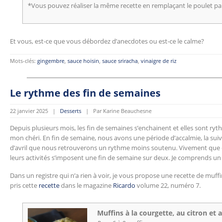
*Vous pouvez réaliser la même recette en remplaçant le poulet p
Et vous, est-ce que vous débordez d’anecdotes ou est-ce le calme?
Mots-clés:
gingembre
,
sauce hoisin
,
sauce sriracha
,
vinaigre de riz
Le rythme des fin de semaines
22 janvier 2025 |
Desserts
| Par Karine Beauchesne
Depuis plusieurs mois, les fin de semaines s’enchainent et elles sont ryt
mon chéri. En fin de semaine, nous avons une période d’accalmie, la suiva
d’avril que nous retrouverons un rythme moins soutenu. Vivement que ç
leurs activités s’imposent une fin de semaine sur deux. Je comprends u
Dans un registre qui n’a rien à voir, je vous propose une recette de muffins
pris cette
recette
dans le magazine
Ricardo
volume 22, numéro 7.
Muffins à la courgette, au citron et 