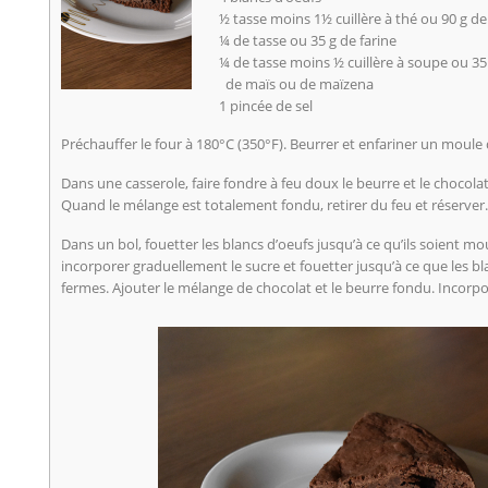
½ tasse moins 1½ cuillère à thé ou 90 g de
¼ de tasse ou 35 g de farine
¼ de tasse moins ½ cuillère à soupe ou 35
de maïs ou de maïzena
1 pincée de sel
Préchauffer le four à 180°C (350°F). Beurrer et enfariner un moule
Dans une casserole, faire fondre à feu doux le beurre et le chocol
Quand le mélange est totalement fondu, retirer du feu et réserver.
Dans un bol, fouetter les blancs d’oeufs jusqu’à ce qu’ils soient m
incorporer graduellement le sucre et fouetter jusqu’à ce que les b
fermes. Ajouter le mélange de chocolat et le beurre fondu. Incorporer