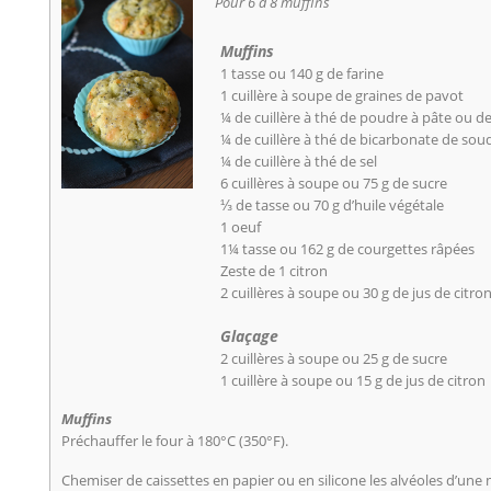
Pour 6 à 8 muffins
Muffins
1 tasse ou 140 g de farine
1 cuillère à soupe de graines de pavot
¼ de cuillère à thé de poudre à pâte ou d
¼ de cuillère à thé de bicarbonate de so
¼ de cuillère à thé de sel
6 cuillères à soupe ou 75 g de sucre
⅓ de tasse ou 70 g d’huile végétale
1 oeuf
1¼ tasse ou 162 g de courgettes râpées
Zeste de 1 citron
2 cuillères à soupe ou 30 g de jus de citro
Glaçage
2 cuillères à soupe ou 25 g de sucre
1 cuillère à soupe ou 15 g de jus de citron
Muffins
Préchauffer le four à 180°C (350°F).
Chemiser de caissettes en papier ou en silicone les alvéoles d’une