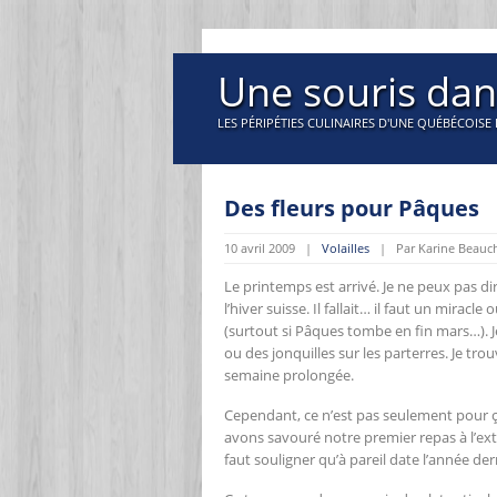
Une souris dan
LES PÉRIPÉTIES CULINAIRES D'UNE QUÉBÉCOISE 
Des fleurs pour Pâques
10 avril 2009 |
Volailles
| Par Karine Beauc
Le printemps est arrivé. Je ne peux pas di
l’hiver suisse. Il fallait… il faut un mira
(surtout si Pâques tombe en fin mars…). Je
ou des jonquilles sur les parterres. Je tro
semaine prolongée.
Cependant, ce n’est pas seulement pour ça
avons savouré notre premier repas à l’ext
faut souligner qu’à pareil date l’année de