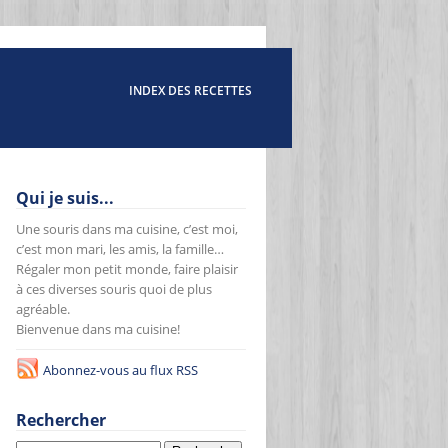
INDEX DES RECETTES
Qui je suis...
Une souris dans ma cuisine, c’est moi,
c’est mon mari, les amis, la famille…
Régaler mon petit monde, faire plaisir
à ces diverses souris quoi de plus
agréable.
Bienvenue dans ma cuisine!
Abonnez-vous au flux RSS
Rechercher