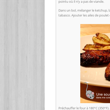
pointu où il n’y a pas de viande.
Dans un bol, mélanger le ketchup, la 
tabasco. Ajouter les ailes de poulet 
Préchauffer le four à 180°C (350°F).