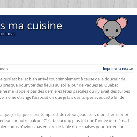
s ma cuisine
EN SUISSE
hesne
Imprimer la recette
re qu’il est bel et bien arrivé tout simplement à cause de la douceur de
cle ou presque pour voir des fleurs au sol le jour de Pâques au Québec
 ne me rappelle pas des dernières fêtes pascales où il y avait des tulipes
uve même étrange l’association que je fais des tulipes avec cette fin de
 que je dis que le printemps est de retour. Jeudi soir, mon chéri et moi
érieur sur notre balcon. C’est beaucoup plus tôt que l’année dernière… Il
rnière nous n’avions pas encore de table ni de chaises pour l’extérieur.