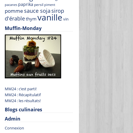
paprika
persil
pacanes
piment
sauce soja
sirop
pomme
vanille
d'érable
thym
vin
Muffin-Monday
MM24 : c’est parti!
MM24 : Récapitulatif
MM24 : les résultats!
Blogs culinaires
Admin
Connexion