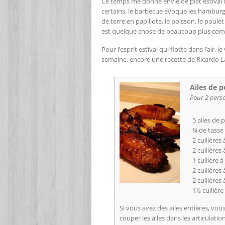
Ce temps me donne envie de plat estival
certains, le barbecue évoque les hamburge
de terre en papillote, le poisson, le poulet
est quelque chose de beaucoup plus comp
Pour l’esprit estival qui flotte dans l’air,
semaine, encore une recette de Ricardo La
Ailes de p
Pour 2 pers
5 ailes de 
¾ de tasse
2 cuillère
2 cuillères
1 cuillère
2 cuillères
2 cuillères 
1½ cuillèr
Si vous avez des ailes entières, vou
couper les ailes dans les articulatio