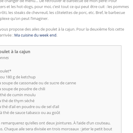
 de changer de menu… De retrouver le barbecue de mon père! Pour
rs et les hot-dogs, pour moi, c’est tout ce qui peut être cuit : les pommes
 rôti, les steaks de chevreuil, les côtelettes de porc, etc. Bref, le barbecue
lexe qu’on peut l’imaginer.
 je vous propose des ailes de poulet à la cajun. Pour la deuxième fois cette
rrivée :
Ma cuisine du week end
.
oulet à la cajun
onnes
poulet*
 ou 180 g de ketchup
s à soupe de cassonade ou de sucre de canne
 à soupe de poudre de chili
 à thé de cumin moulu
 à thé de thym séché
à thé d’ail en poudre ou de sel d’ail
e à thé de sauce tabasco ou au goût
s remarquerez qu’elles ont deux jointures. À l’aide d’un couteau,
ns. Chaque aile sera divisée en trois morceaux : jeter le petit bout