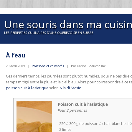
Une souris dans ma cuisi
LES PÉRIPÉTIES CULINAIRES D'UNE QUÉBÉCOISE EN SUISSE
À l’eau
29 avril 2009 |
Poissons et crustacés
| Par Karine Beauchesne
Ces derniers temps, les journées sont plutôt humides, pour ne pas dire ca
temps mitigé entre la pluie et le ciel bleu. Alors pour correspondre à ce 
poisson cuit à l’asiatique
selon
À la di Stasio
.
Poisson cuit à l’asiatique
Pour 2 personnes
250 à 300 g de poisson à chair blanche, f
2 limes