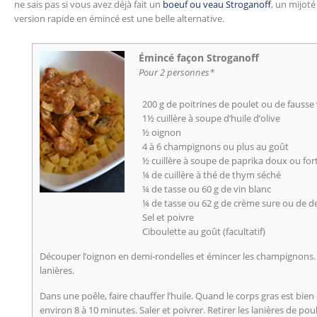
ne sais pas si vous avez déjà fait un
boeuf ou veau Stroganoff
, un mijot
version rapide en émincé est une belle alternative.
Émincé façon Stroganoff
Pour 2 personnes*
200 g de poitrines de poulet ou de fausse
1½ cuillère à soupe d’huile d’olive
½ oignon
4 à 6 champignons ou plus au goût
½ cuillère à soupe de paprika doux ou for
¼ de cuillère à thé de thym séché
¼ de tasse ou 60 g de vin blanc
¼ de tasse ou 62 g de crème sure ou de d
Sel et poivre
Ciboulette au goût (facultatif)
Découper l’oignon en demi-rondelles et émincer les champignons. 
lanières.
Dans une poêle, faire chauffer l’huile. Quand le corps gras est bien 
environ 8 à 10 minutes. Saler et poivrer. Retirer les lanières de poul