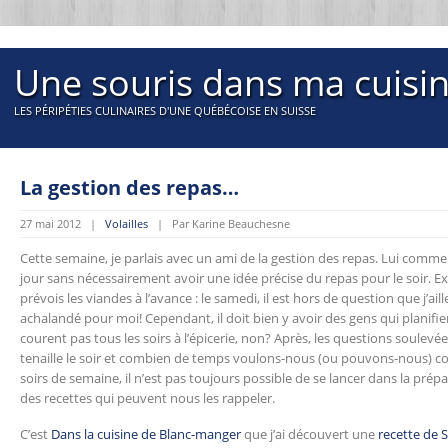
Une souris dans ma cuisi
LES PÉRIPÉTIES CULINAIRES D'UNE QUÉBÉCOISE EN SUISSE
La gestion des repas…
27 mai 2012 |
Volailles
| Par Karine Beauchesne
Cette semaine, je parlais avec un ami de la gestion des repas. Lui comme
jour sans nécessairement avoir une idée précise du repas pour le soir. E
prévois les viandes à l’avance : le samedi, il est hors de question que j’aill
achalandé pour moi! Cependant, il doit bien y avoir des gens qui planifie
courent pas tous les soirs à l’épicerie, non? Après, les questions soulev
tenaille le soir et combien de temps voulons-nous (ou pouvons-nous) cons
soirs de semaine, il n’est pas toujours possible de se lancer dans la pré
des recettes qui peuvent nous les rappeler.
C’est
Dans la cuisine de Blanc-manger
que j’ai découvert une
recette de 