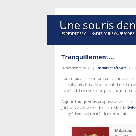
Une souris dan
LES PÉRIPÉTIES CULINAIRES D'UNE QUÉBÉCOISE 
Tranquillement…
26 décembre 2012 |
Biscuits et gâteaux
| Par
Pour moi, c’est le retour au calme : j’ai 
est sollicitée. Pour le moment, il ne me 
de défini. Les choses se passeront comme 
Aujourd’hui, je vous propose une recette 
J’ai trouvé cette
recette
sur le site de
Swis
d’ingrédients et un délicieux résultat.
Milanais