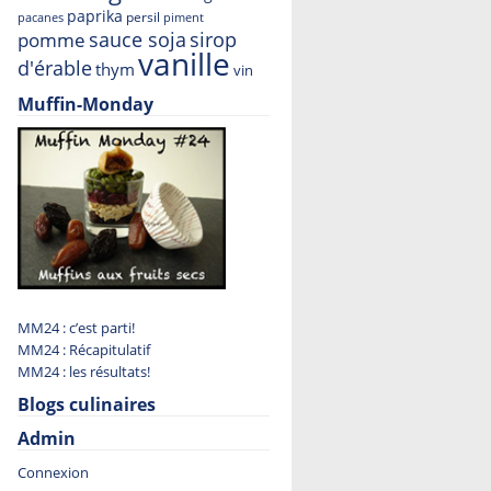
paprika
persil
pacanes
piment
sauce soja
sirop
pomme
vanille
d'érable
thym
vin
Muffin-Monday
MM24 : c’est parti!
MM24 : Récapitulatif
MM24 : les résultats!
Blogs culinaires
Admin
Connexion