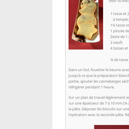
Pour 50 bisc
1 tasse et 
à tempéra
1¼ tasse o
1 pincée de
Zeste de 1 
2 oeufs
4 tasses et
¼ de tasse 
Dans un bol, fouetter le beurre avec 
jusqu’à ce que la préparation blanch
partie, ajouter les canneberges séc
réfrigérer pendant 1 heure.
Sur un plan de travail légèrement 
sur une épaisseur de 7 à 10 mm (¼ à
la pâte. Déposer les biscuits sur u
l’opération avec la seconde pâte. R