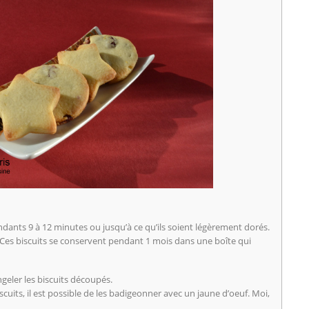
endants 9 à 12 minutes ou jusqu’à ce qu’ils soient légèrement dorés.
. Ces biscuits se conservent pendant 1 mois dans une boîte qui
ngeler les biscuits découpés.
scuits, il est possible de les badigeonner avec un jaune d’oeuf. Moi,