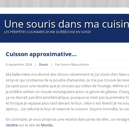
Une souris dans ma cuisi
LES PÉRIPÉTIES CULINAIRES D'UNE QUÉBÉCOISE EN SUISSE
Cuisson approximative…
8 septembre 2024 |
Divers
| Par Karine Beauchesne
Ma belle-mère m’a donné des citrons récemment et j’ai choisi d’en faire u
sirop et qui contienne de la poudre d’amandes. Je n’ai pas trouvé de rece
j’ai opté pour une recette que je connais qui utilise de l’orange. Même si
je préfère utiliser un moule rectangulaire pour ce genre de gâteau. Chang
ça ne devrait pas être problématique, puisque ce n’est pas la première fo
et lorsque je repasse plus tard devant le four, celui-ci est éteint! Je ne v
aperçu… J’ai rallumé le four et relancer la cuisson. Soyons honnête, la cu
En contraste, je vous propose une recette dans prise de tête ; un vinaigrett
recette
sur le site de
Mordu
.