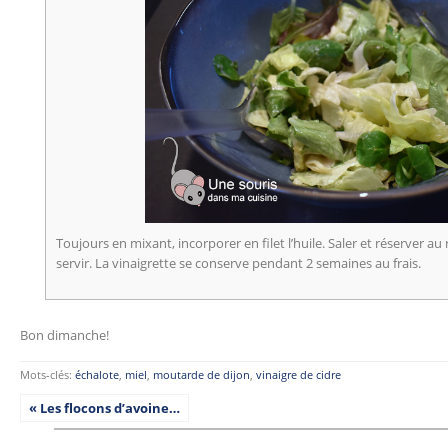
Toujours en mixant, incorporer en filet l’huile. Saler et réserver 
servir. La vinaigrette se conserve pendant 2 semaines au frais.
Bon dimanche!
Mots-clés:
échalote
,
miel
,
moutarde de dijon
,
vinaigre de cidre
« Les flocons d’avoine…