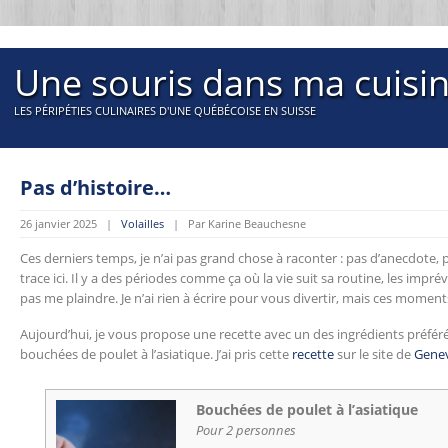
Une souris dans ma cuisi
LES PÉRIPÉTIES CULINAIRES D'UNE QUÉBÉCOISE EN SUISSE
Pas d’histoire…
26 janvier 2025 |
Volailles
| Par Karine Beauchesne
Ces derniers temps, je n’ai pas grand chose à raconter : pas d’anecdote, pa
trace ici. Il y a des périodes comme ça où la vie suit sa routine, les imprév
pas me plaindre. Je n’ai rien à écrire pour vous divertir, mais ces moment
Aujourd’hui, je vous propose une recette avec un des ingrédients préférés 
bouchées de poulet à l’asiatique. J’ai pris cette
recette
sur le site de
Gene
Bouchées de poulet à l’asiatique
Pour 2 personnes