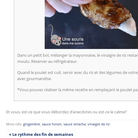
Dans un petit bol, mélanger la mayonnaise, le vinaigre de riz restan
moulu. Réserver au réfrigérateur.
Quand le poulet est cuit, servir avec du riz et des légumes de votr
avec gourmandise.
*Vous pouvez réaliser la même recette en remplaçant le poulet p
Et vous, est-ce que vous débordez d’anecdotes ou est-ce le calme?
Mots-clés:
gingembre
,
sauce hoisin
,
sauce sriracha
,
vinaigre de riz
« Le rythme des fin de semaines