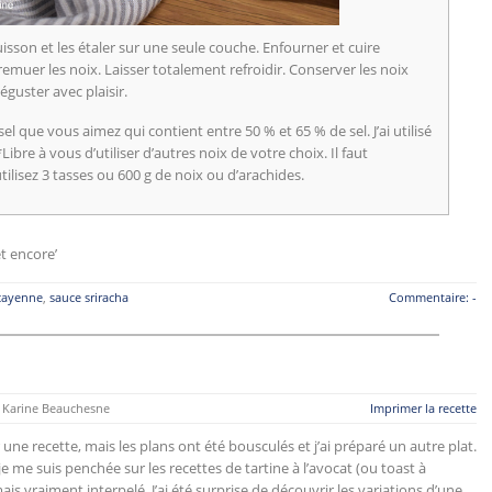
isson et les étaler sur une seule couche. Enfourner et cuire
emuer les noix. Laisser totalement refroidir. Conserver les noix
guster avec plaisir.
el que vous aimez qui contient entre 50 % et 65 % de sel. J’ai utilisé
ibre à vous d’utiliser d’autres noix de votre choix. Il faut
lisez 3 tasses ou 600 g de noix ou d’arachides.
t encore’
cayenne
,
sauce sriracha
Commentaire: -
Karine Beauchesne
Imprimer la recette
 une recette, mais les plans ont été bousculés et j’ai préparé un autre plat.
e me suis penchée sur les recettes de tartine à l’avocat (ou toast à
mais vraiment interpelé. J’ai été surprise de découvrir les variations d’une