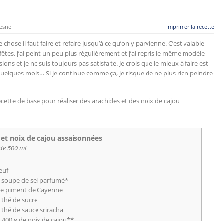
esne
Imprimer la recette
hose il faut faire et refaire jusqu’à ce qu’on y parvienne. C’est valable
es, j’ai peint un peu plus régulièrement et j’ai repris le même modèle
ons et je ne suis toujours pas satisfaite. Je crois que le mieux à faire est
quelques mois… Si je continue comme ça, je risque de ne plus rien peindre
ecette de base pour réaliser des arachides et des noix de cajou
 et noix de cajou assaisonnées
 de 500 ml
euf
 à soupe de sel parfumé*
de piment de Cayenne
à thé de sucre
à thé de sauce sriracha
u 400 g de noix de cajou**