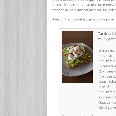
recette à l’autre : l’avocat plus ou moins
tranche de pain aux céréales ou une galet
Avec un train de retard, je vous propose ma
Tartine à 
Pour 2 pers
2 tranches
1 avocat
1 cuillère 
½ cuillère 
2 pincées 
1 pincée d
Sauce taba
2 oeufs
1 cuillère 
Copeaux d
Sauce srira
Sel et poiv