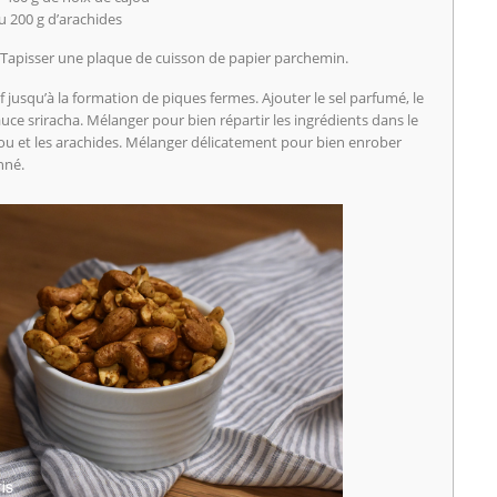
u 200 g d’arachides
. Tapisser une plaque de cuisson de papier parchemin.
f jusqu’à la formation de piques fermes. Ajouter le sel parfumé, le
uce sriracha. Mélanger pour bien répartir les ingrédients dans le
ajou et les arachides. Mélanger délicatement pour bien enrober
nné.