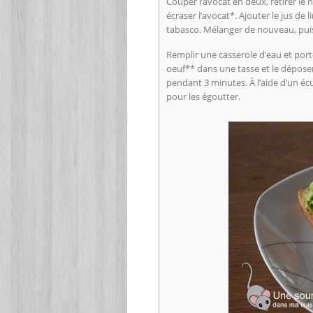
Couper l’avocat en deux, retirer le 
écraser l’avocat*. Ajouter le jus de
tabasco. Mélanger de nouveau, puis 
Remplir une casserole d’eau et porte
oeuf** dans une tasse et le déposer 
pendant 3 minutes. À l’aide d’un écu
pour les égoutter.