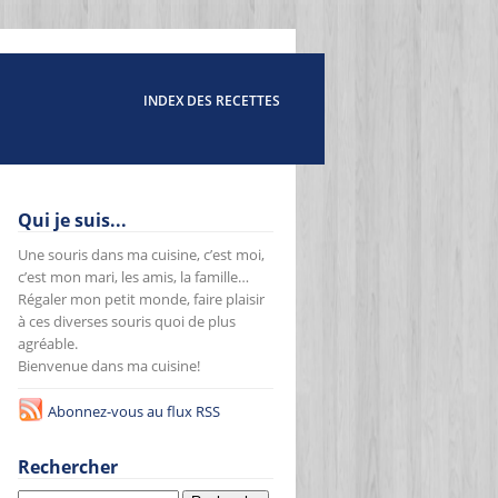
INDEX DES RECETTES
Qui je suis...
Une souris dans ma cuisine, c’est moi,
c’est mon mari, les amis, la famille…
Régaler mon petit monde, faire plaisir
à ces diverses souris quoi de plus
agréable.
Bienvenue dans ma cuisine!
Abonnez-vous au flux RSS
Rechercher