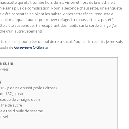
 chaussette qui était tombé hors de ma vision et hors de la machine à
 réunie sans plus de complication. Pour la seconde chaussette, une enquête
 a été constatée en pliant les habits. Après cette tâche, l’enquête a
l’habit manquant aurait pu trouver refuge. La chaussette n’a pas été
e a été suspendue. En récupérant des habits sur la corde à linge, j’ai
che d’un autre vêtement!
te de base pour créer un bol de riz à sushi. Pour cette recette, je me suis
 sushi de
Geneviève O’Gleman
.
 à sushi
onnes
i
162 g de riz à sushi (style Calrose)
 ou 187 g d’eau
à soupe de vinaigre de riz
à thé de sucre
re à thé d’huile de sésame
e sel