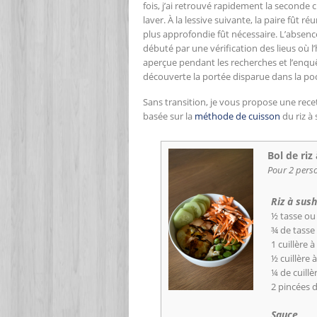
fois, j’ai retrouvé rapidement la seconde
laver. À la lessive suivante, la paire fût
plus approfondie fût nécessaire. L’absence
débuté par une vérification des lieus où 
aperçue pendant les recherches et l’enquêt
découverte la portée disparue dans la po
Sans transition, je vous propose une recet
basée sur la
méthode de cuisson
du riz à
Bol de riz
Pour 2 pers
Riz à sush
½ tasse ou 
¾ de tasse
1 cuillère 
½ cuillère 
¼ de cuillè
2 pincées d
Sauce