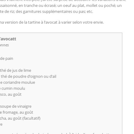
 assaisonné, en tranche ou écrasé; un oeuf au plat, mollet ou poché; un
te de riz; des garnitures supplémentaires ou pas; etc.
 version de la tartine à l’avocat à varier selon votre envie.
l’avocatt
onnes
 de pain
à thé de jus de lime
à thé de poudre d’oignon ou d’ail
de coriandre moulue
e cumin moulu
sco, au goût
à soupe de vinaigre
e fromage, au goût
cha, au goût (facultatif)
re