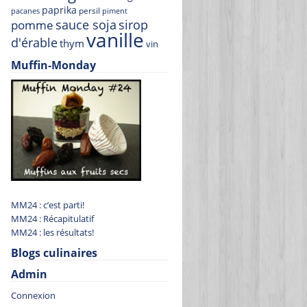
paprika
persil
pacanes
piment
sauce soja
sirop
pomme
vanille
d'érable
thym
vin
Muffin-Monday
MM24 : c’est parti!
MM24 : Récapitulatif
MM24 : les résultats!
Blogs culinaires
Admin
Connexion