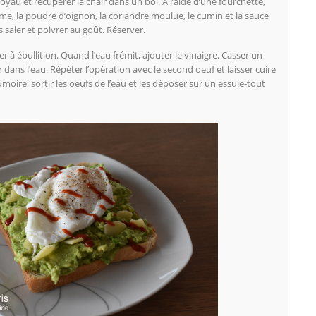
noyau et récupérer la chair dans un bol. À l’aide d’une fourchette,
 lime, la poudre d’oignon, la coriandre moulue, le cumin et la sauce
saler et poivrer au goût. Réserver.
r à ébullition. Quand l’eau frémit, ajouter le vinaigre. Casser un
dans l’eau. Répéter l’opération avec le second oeuf et laisser cuire
moire, sortir les oeufs de l’eau et les déposer sur un essuie-tout