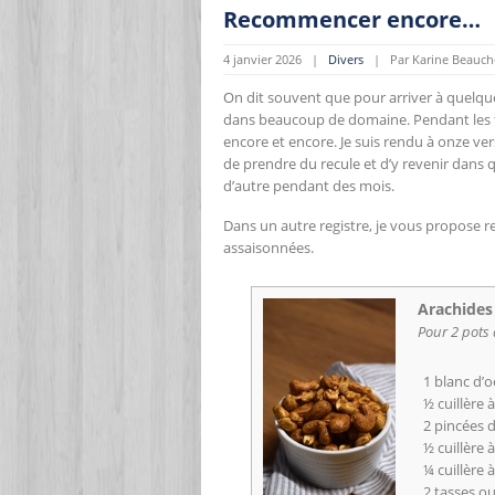
Recommencer encore…
4 janvier 2026 |
Divers
| Par Karine Beauch
On dit souvent que pour arriver à quelque c
dans beaucoup de domaine. Pendant les fêt
encore et encore. Je suis rendu à onze versi
de prendre du recule et d’y revenir dans 
d’autre pendant des mois.
Dans un autre registre, je vous propose r
assaisonnées.
Arachides
Pour 2 pots
1 blanc d’o
½ cuillère
2 pincées 
½ cuillère 
¼ cuillère 
2 tasses o