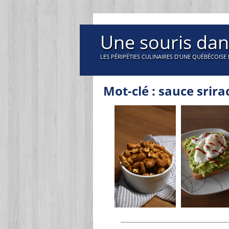
Une souris dan
LES PÉRIPÉTIES CULINAIRES D'UNE QUÉBÉCOISE 
Mot-clé : sauce srir