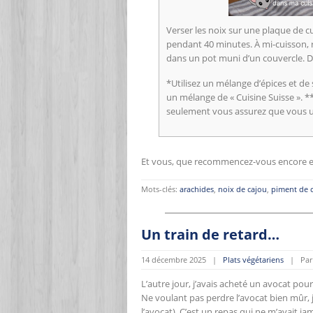
Verser les noix sur une plaque de cu
pendant 40 minutes. À mi-cuisson, r
dans un pot muni d’un couvercle. Dé
*Utilisez un mélange d’épices et de s
un mélange de « Cuisine Suisse ». **L
seulement vous assurez que vous uti
Et vous, que recommencez-vous encore e
Mots-clés:
arachides
,
noix de cajou
,
piment de 
Un train de retard…
14 décembre 2025 |
Plats végétariens
| Par 
L’autre jour, j’avais acheté un avocat pour
Ne voulant pas perdre l’avocat bien mûr, j
l’avocat). C’est un repas qui ne m’avait ja