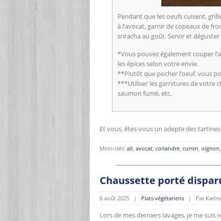
Pendant que les oeufs cuisent, grill
à l’avocat, garnir de copeaux de fro
sriracha au goût. Servir et déguster
*Vous pouvez également couper l’avoc
les épices selon votre envie.
**Plutôt que pocher l’oeuf, vous po
***Utiliser les garnitures de votre
saumon fumé, etc.
Et vous, êtes-vous un adepte des tartines 
Mots-clés:
ail
,
avocat
,
coriandre
,
cumin
,
oignon
Chaussette porté dispa
6 août 2025 |
Plats végétariens
| Par Karine
Lors de mes derniers lavages, je me suis 