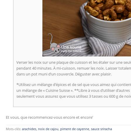
Verser les noix sur une plaque de cuisson et les étaler sur une seu
pendant 40 minutes. À mi-cuisson, remuer les noix. Laisser totalem
dans un pot muni d’un couvercle. Déguster avec plaisir.
*Utilisez un mélange d’épices et de sel que vous aimez qui contient e
un mélange de « Cuisine Suisse ». **Libre à vous d’utiliser d’autres 
seulement vous assurez que vous utilisez 3 tasses ou 600 g de noix
Et vous, que recommencez-vous encore et encore’
Mots-clés:
arachides
,
noix de cajou
,
piment de cayenne
,
sauce sriracha