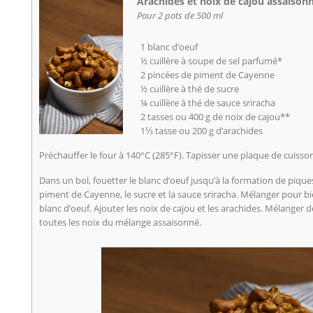
Arachides et noix de cajou assaison
Pour 2 pots de 500 ml
1 blanc d’oeuf
½ cuillère à soupe de sel parfumé*
2 pincées de piment de Cayenne
½ cuillère à thé de sucre
¼ cuillère à thé de sauce sriracha
2 tasses ou 400 g de noix de cajou**
1⅓ tasse ou 200 g d’arachides
Préchauffer le four à 140°C (285°F). Tapisser une plaque de cuiss
Dans un bol, fouetter le blanc d’oeuf jusqu’à la formation de piques
piment de Cayenne, le sucre et la sauce sriracha. Mélanger pour bie
blanc d’oeuf. Ajouter les noix de cajou et les arachides. Mélanger
toutes les noix du mélange assaisonné.