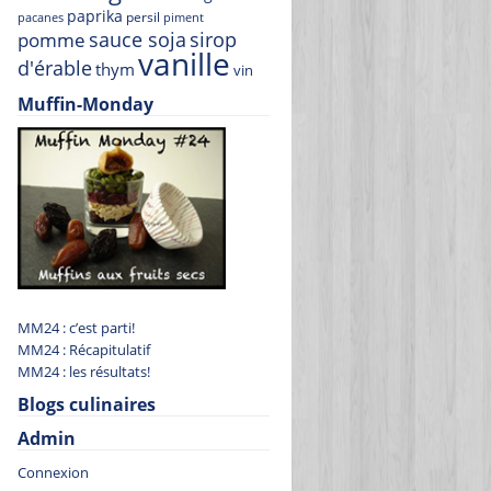
paprika
persil
pacanes
piment
sauce soja
sirop
pomme
vanille
d'érable
thym
vin
Muffin-Monday
MM24 : c’est parti!
MM24 : Récapitulatif
MM24 : les résultats!
Blogs culinaires
Admin
Connexion