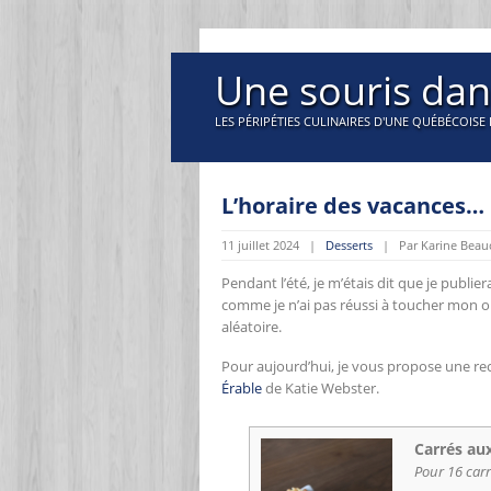
Une souris dan
LES PÉRIPÉTIES CULINAIRES D'UNE QUÉBÉCOISE 
L’horaire des vacances…
11 juillet 2024 |
Desserts
| Par Karine Beau
Pendant l’été, je m’étais dit que je publie
comme je n’ai pas réussi à toucher mon ord
aléatoire.
Pour aujourd’hui, je vous propose une recet
Érable
de Katie Webster.
Carrés aux
Pour 16 car