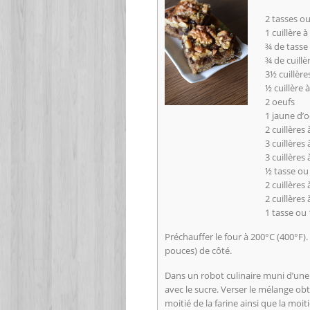
2 tasses o
1 cuillère 
¾ de tasse
¾ de cuill
3½ cuillère
½ cuillère 
2 oeufs
1 jaune d’
2 cuillères
3 cuillères
3 cuillères
½ tasse ou 
2 cuillères
2 cuillères 
1 tasse ou 
Préchauffer le four à 200°C (400°F
pouces) de côté.
Dans un robot culinaire muni d’une
avec le sucre. Verser le mélange obt
moitié de la farine ainsi que la moit