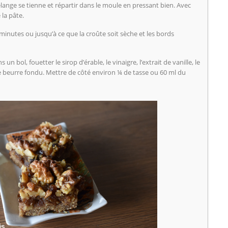
élange se tienne et répartir dans le moule en pressant bien. Avec
 la pâte.
minutes ou jusqu’à ce que la croûte soit sèche et les bords
un bol, fouetter le sirop d’érable, le vinaigre, l’extrait de vanille, le
 de beurre fondu. Mettre de côté environ ¼ de tasse ou 60 ml du