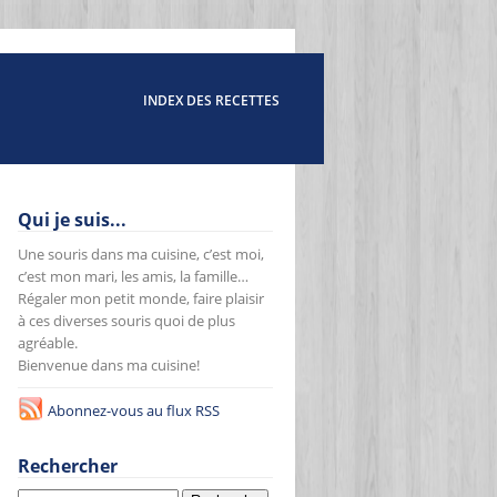
INDEX DES RECETTES
Qui je suis...
Une souris dans ma cuisine, c’est moi,
c’est mon mari, les amis, la famille…
Régaler mon petit monde, faire plaisir
à ces diverses souris quoi de plus
agréable.
Bienvenue dans ma cuisine!
Abonnez-vous au flux RSS
Rechercher