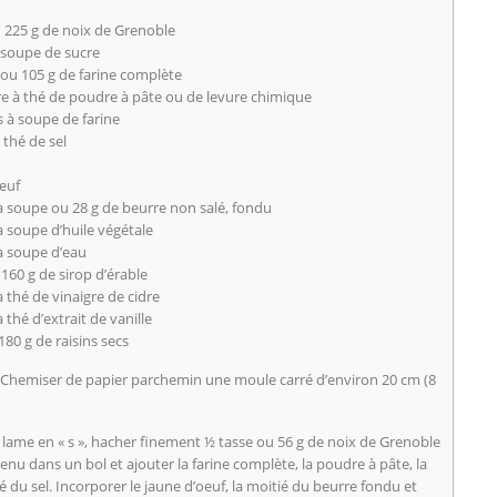
u 225 g de noix de Grenoble
à soupe de sucre
 ou 105 g de farine complète
ère à thé de poudre à pâte ou de levure chimique
s à soupe de farine
à thé de sel
oeuf
 à soupe ou 28 g de beurre non salé, fondu
 à soupe d’huile végétale
 à soupe d’eau
160 g de sirop d’érable
 à thé de vinaigre de cidre
à thé d’extrait de vanille
180 g de raisins secs
). Chemiser de papier parchemin une moule carré d’environ 20 cm (8
 lame en « s », hacher finement ½ tasse ou 56 g de noix de Grenoble
enu dans un bol et ajouter la farine complète, la poudre à pâte, la
ié du sel. Incorporer le jaune d’oeuf, la moitié du beurre fondu et