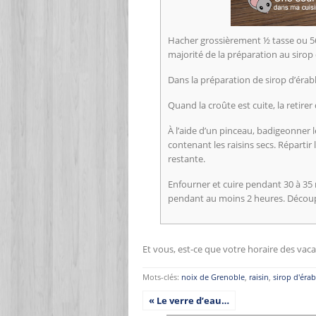
Hacher grossièrement ½ tasse ou 56 
majorité de la préparation au sirop d
Dans la préparation de sirop d’érab
Quand la croûte est cuite, la retire
À l’aide d’un pinceau, badigeonner l
contenant les raisins secs. Répartir
restante.
Enfourner et cuire pendant 30 à 35 m
pendant au moins 2 heures. Découp
Et vous, est-ce que votre horaire des va
Mots-clés:
noix de Grenoble
,
raisin
,
sirop d'érab
« Le verre d’eau…