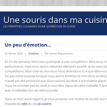
Une souris dans ma cuisi
LES PÉRIPÉTIES CULINAIRES D'UNE QUÉBÉCOISE EN SUISSE
Un peu d’émotion…
22 février 2026 |
Volailles
| Par Karine Beauchesne
En fin de semaine, Mini-nous participait à une compétition. Mini-nous n’é
performance, mais nous avons relevé les éléments positifs et les axes d’
compétitions. Mon chéri et moi nous nous attendions à ce que Mini-nous 
fut pas notre surprise lorsque nous avons entendu le nom de le sociét
n’avait pas été prononcé que nous savions qui était à la troisième place!
nous ne sommes pas les seuls à nous êtes réjoui de cette médaille. Il faut 
avec 4 médailles lors de cette journée.
Dans un tout autre registre, je vous propose une recette de poulet aux no
inspirée de
celle
du site
Je cuisine
.