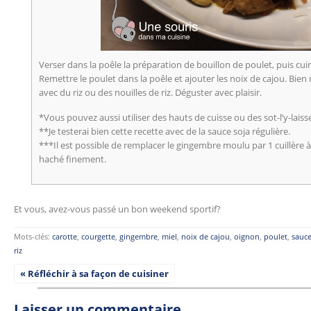
Verser dans la poêle la préparation de bouillon de poulet, puis cuir
Remettre le poulet dans la poêle et ajouter les noix de cajou. Bien
avec du riz ou des nouilles de riz. Déguster avec plaisir.
*Vous pouvez aussi utiliser des hauts de cuisse ou des sot-l’y-laiss
**Je testerai bien cette recette avec de la sauce soja régulière.
***Il est possible de remplacer le gingembre moulu par 1 cuillère 
haché finement.
Et vous, avez-vous passé un bon weekend sportif?
Mots-clés:
carotte
,
courgette
,
gingembre
,
miel
,
noix de cajou
,
oignon
,
poulet
,
sauce
riz
« Réfléchir à sa façon de cuisiner
Laisser un commentaire