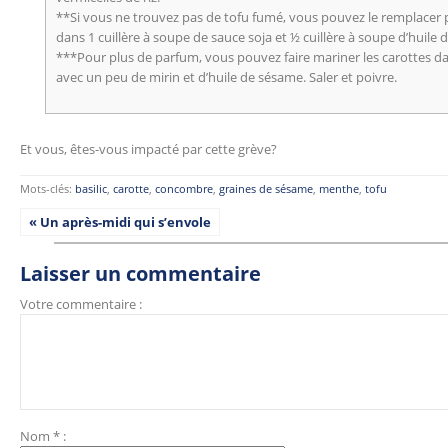
**Si vous ne trouvez pas de tofu fumé, vous pouvez le remplacer 
dans 1 cuillère à soupe de sauce soja et ½ cuillère à soupe d’huile
***Pour plus de parfum, vous pouvez faire mariner les carottes da
avec un peu de mirin et d’huile de sésame. Saler et poivre.
Et vous, êtes-vous impacté par cette grève?
Mots-clés:
basilic
,
carotte
,
concombre
,
graines de sésame
,
menthe
,
tofu
« Un après-midi qui s’envole
Laisser un commentaire
Votre commentaire :
Nom
*
: