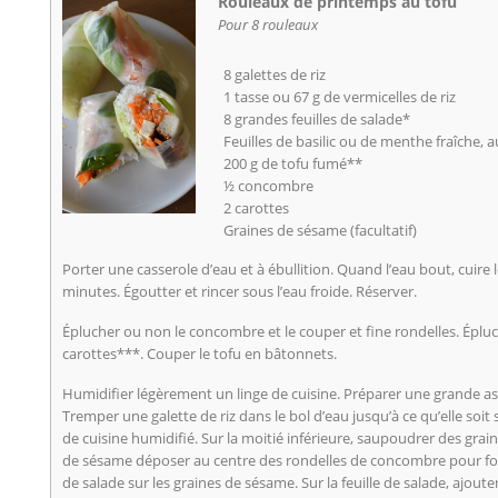
Rouleaux de printemps au tofu
Pour 8 rouleaux
8 galettes de riz
1 tasse ou 67 g de vermicelles de riz
8 grandes feuilles de salade*
Feuilles de basilic ou de menthe fraîche, 
200 g de tofu fumé**
½ concombre
2 carottes
Graines de sésame (facultatif)
Porter une casserole d’eau et à ébullition. Quand l’eau bout, cuire 
minutes. Égoutter et rincer sous l’eau froide. Réserver.
Éplucher ou non le concombre et le couper et fine rondelles. Épluc
carottes***. Couper le tofu en bâtonnets.
Humidifier légèrement un linge de cuisine. Préparer une grande ass
Tremper une galette de riz dans le bol d’eau jusqu’à ce qu’elle soit 
de cuisine humidifié. Sur la moitié inférieure, saupoudrer des gra
de sésame déposer au centre des rondelles de concombre pour for
de salade sur les graines de sésame. Sur la feuille de salade, ajoute