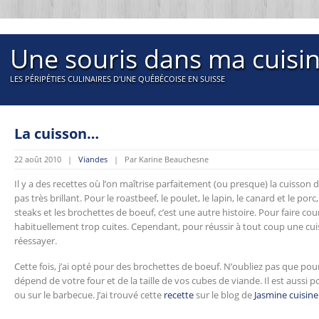
Une souris dans ma cuisi
LES PÉRIPÉTIES CULINAIRES D'UNE QUÉBÉCOISE EN SUISSE
La cuisson…
22 août 2010 |
Viandes
| Par Karine Beauchesne
Il y a des recettes où l’on maîtrise parfaitement (ou presque) la cuisson d
pas très brillant. Pour le roastbeef, le poulet, le lapin, le canard et le por
steaks et les brochettes de boeuf, c’est une autre histoire. Pour faire cou
habituellement trop cuites. Cependant, pour réussir à tout coup une cuiss
réessayer.
Cette fois, j’ai opté pour des brochettes de boeuf. N’oubliez pas que pou
dépend de votre four et de la taille de vos cubes de viande. Il est aussi p
ou sur le barbecue. J’ai trouvé cette
recette
sur le blog de
Jasmine cuisine