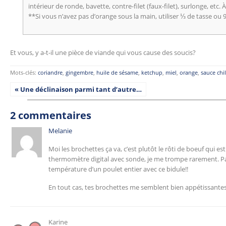
intérieur de ronde, bavette, contre-filet (faux-filet), surlonge, etc. 
**Si vous n’avez pas d’orange sous la main, utiliser ⅓ de tasse ou 9
Et vous, y a-t-il une pièce de viande qui vous cause des soucis?
Mots-clés:
coriandre
,
gingembre
,
huile de sésame
,
ketchup
,
miel
,
orange
,
sauce chil
« Une déclinaison parmi tant d’autre…
2 commentaires
Melanie
Moi les brochettes ça va, c’est plutôt le rôti de boeuf qui es
thermomètre digital avec sonde, je me trompe rarement. Par
température d’un poulet entier avec ce bidule!!
En tout cas, tes brochettes me semblent bien appétissantes
Karine