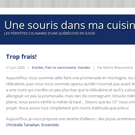
Une souris dans ma cuisi
LES PÉRIPÉTIES CULINAIRES D'UNE QUÉBÉCOISE EN SUISSE
Trop frais!
21 juin 2020 |
Entrées
,
Pain et viennoiserie
,
Viandes
| Par Karine Beauchesne
Aujourd’hui, nous sommes allés faire une promenade en montagne. Au 
télécabine, puis nous nous sommes aperçu qu’elle n’ouvrait pas avant le 4 j
a une route qui s’arrête un peu plus bas que la télécabine et qu’il y a pl
allongeait un peu la promenade, mais rien de contraignant. Ensuite mêm
plaine, nous avons vérifié la météo là haut… Disons que les 12° nous o
projet. Nous avons tout simplement pris moins d’altitude que prévu!
Aujourd’hui, je vous propose une recette d’ailleurs : des pizzas arméniennes
Christelle Tanielian
,
Ensemble
.