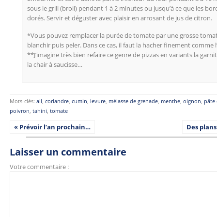
sous le grill (broil) pendant 1 à 2 minutes ou jusqu’à ce que les bo
dorés. Servir et déguster avec plaisir en arrosant de jus de citron.
*Vous pouvez remplacer la purée de tomate par une grosse tomate
blanchir puis peler. Dans ce cas, il faut la hacher finement comme l
**J’imagine très bien refaire ce genre de pizzas en variants la garn
la chair à saucisse…
Mots-clés:
ail
,
coriandre
,
cumin
,
levure
,
mélasse de grenade
,
menthe
,
oignon
,
pâte
poivron
,
tahini
,
tomate
« Prévoir l’an prochain…
Des plan
Laisser un commentaire
Votre commentaire :