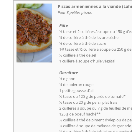
Pizzas arméniennes à la viande (La
Pour 8 petites pizzas
Pâte
½ tasse et 2 cuillères à soupe ou 150 g d’e
¾ de cuillère à thé de levure sèche
¼ de cuillère à thé de sucre
1¾ tasse et ½ cuillère à soupe ou 250 g de
½ cuillère à thé de sel
1 cuillère à soupe d’huile végétal
Garniture
½ oignon
¼ de poivron rouge
1 petite gousse d’ail
½ tasse ou 125 g de purée de tomate*
½ tasse ou 20 g de persil plat frais
2 cuillères à soupe ou 7 g de feuilles de m
125 g de boeuf haché**
½ cuillère à thé de piment d’Alep ou de p
½ cuillère à soupe de mélasse de grenade
¾ de cuillère à thé de tahini ou de purée