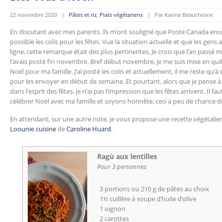
22 novembre 2020 |
Pâtes et riz
,
Plats végétariens
| Par Karine Beauchesne
En discutant avec mes parents, ils m’ont souligné que Poste Canada enco
possible les colis pour les fêtes. Vue la situation actuelle et que les gen
ligne, cette remarque était des plus pertinentes. Je crois que l’an passé m
l’avais posté fin novembre. Bref début novembre, je me suis mise en quêt
Noël pour ma famille. J’ai posté les colis et actuellement, il me reste qu’
pour les envoyer en début de semaine. Et pourtant, alors que je pense à
dans l’esprit des fêtes, je n’ai pas l’impression que les fêtes arrivent. Il 
célébrer Noël avec ma famille et soyons honnête, ceci a peu de chance 
En attendant, sur une autre note, je vous propose une recette végétalienne.
Loounie cuisine
de
Caroline Huard
.
Ragù aux lentilles
Pour 3 personnes
3 portions ou 210 g de pâtes au choix
1½ cuillère à soupe d’huile d’olive
1 oignon
2 carottes