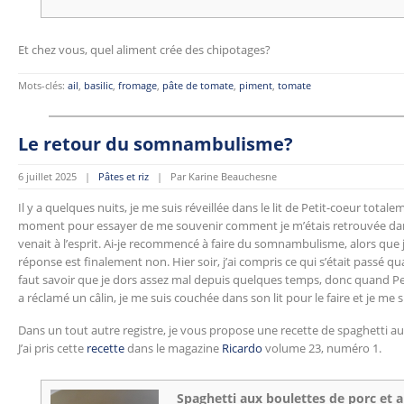
Et chez vous, quel aliment crée des chipotages?
Mots-clés:
ail
,
basilic
,
fromage
,
pâte de tomate
,
piment
,
tomate
Le retour du somnambulisme?
6 juillet 2025 |
Pâtes et riz
| Par Karine Beauchesne
Il y a quelques nuits, je me suis réveillée dans le lit de Petit-coeur total
moment pour essayer de me souvenir comment je m’étais retrouvée dans
venait à l’esprit. Ai-je recommencé à faire du somnambulisme, alors que je
réponse est finalement non. Hier soir, j’ai compris ce qui s’était passé qu
faut savoir que je dors assez mal depuis quelques temps, donc quand P
a réclamé un câlin, je me suis couchée dans son lit pour le faire et je me
Dans un tout autre registre, je vous propose une recette de spaghetti 
J’ai pris cette
recette
dans le magazine
Ricardo
volume 23, numéro 1.
Spaghetti aux boulettes de porc et