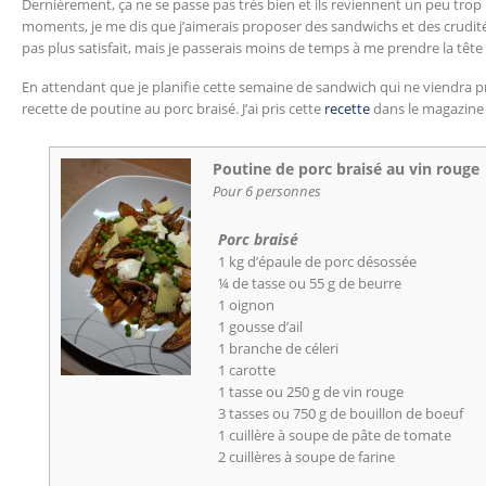
Dernièrement, ça ne se passe pas très bien et ils reviennent un peu tro
moments, je me dis que j’aimerais proposer des sandwichs et des crudité
pas plus satisfait, mais je passerais moins de temps à me prendre la tête 
En attendant que je planifie cette semaine de sandwich qui ne viendra 
recette de poutine au porc braisé. J’ai pris cette
recette
dans le magazin
Poutine de porc braisé au vin rouge
Pour 6 personnes
Porc braisé
1 kg d’épaule de porc désossée
¼ de tasse ou 55 g de beurre
1 oignon
1 gousse d’ail
1 branche de céleri
1 carotte
1 tasse ou 250 g de vin rouge
3 tasses ou 750 g de bouillon de boeuf
1 cuillère à soupe de pâte de tomate
2 cuillères à soupe de farine