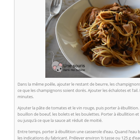
Dans la même poêle, ajouter le restant de beurre, les champignons 
ce que les champignons soient dorés. Ajouter les échalotes et l’ail
minutes.
Ajouter la pâte de tomates et le vin rouge, puis porter à ébullition.
bouillon de boeuf, les bolets et les boulettes. Porter à ébullition 
ou jusqu’à ce que la sauce ait réduit de moitié.
Entre temps, porter à ébullition une casserole d’eau. Quand l’eau bo
les indications du fabricant. Prélever environ ½ tasse ou 125 g d’e