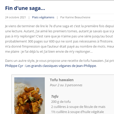
Fin d’une saga…
24 octobre 2021 |
Plats végétariens
| Par Karine Beauchesne
Je viens de terminer de lire le 7e d’une saga et c’est la première fois depu
une lecture. Autant, j’ai aimé les premiers tomes, autant je savais que si je
pas à m’y replonger! C’est rare que je n’aime pas une série jusqu’au bout e
probablement 300 pages sur 600 qui ne sont pas nécessaires à l’histoire.
m’a donné l’impression que l’auteur était payé au nombre de mots. Heure
me plaire : je l’ai déjà lu et j’ai bien envie de m’y replonger…
Dans un autre style, je vous propose une recette de tofu hawaïen. J’ai pris
Philippe Cyr
:
Les grands classiques véganes de Jean-Philippe
.
Tofu hawaïen
Pour 2 ou 3 personnes
Tofu
200 g de tofu
2 cuillères à soupe de fécule de maïs
1½ cuillère à soupe d’huile végétale