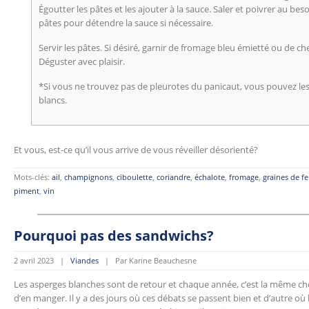
Égoutter les pâtes et les ajouter à la sauce. Saler et poivrer au bes
pâtes pour détendre la sauce si nécessaire.
Servir les pâtes. Si désiré, garnir de fromage bleu émietté ou de c
Déguster avec plaisir.
*Si vous ne trouvez pas de pleurotes du panicaut, vous pouvez l
blancs.
Et vous, est-ce qu’il vous arrive de vous réveiller désorienté?
Mots-clés:
ail
,
champignons
,
ciboulette
,
coriandre
,
échalote
,
fromage
,
graines de f
piment
,
vin
Pourquoi pas des sandwichs?
2 avril 2023 |
Viandes
| Par Karine Beauchesne
Les asperges blanches sont de retour et chaque année, c’est la même cho
d’en manger. Il y a des jours où ces débats se passent bien et d’autre où