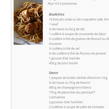
Pour 4 à 5 personnes
Boulettes
10 biscuits soda ou de craquelins salé, ém
1 oeuf
¼ de tasse ou 62 g de lait
1 cuillère à soupe de moutarde de Dijon
½ cuillère à thé de graines de fenouil ou 
moulues
½ cuillère à thé de sel
¼ de cuillère à thé de flocons de piment
1 gousse d’ail, hachée
450 g de porc haché
Sauce
1 paquet de bolets séchés d’environ 14 g
¼ de tasse ou 55 g de beurre
450 g de champignons blancs
170 g de pleurotes du panicaut*
2 échalotes
2 gousses d’ail, hachées
2 cuillères à soupe de pâte de tomates