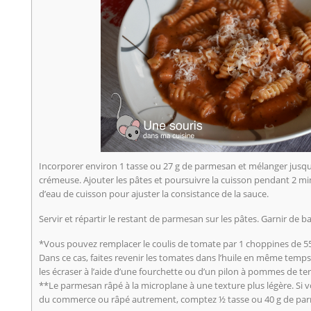
Incorporer environ 1 tasse ou 27 g de parmesan et mélanger jusqu’à
crémeuse. Ajouter les pâtes et poursuivre la cuisson pendant 2 mi
d’eau de cuisson pour ajuster la consistance de la sauce.
Servir et répartir le restant de parmesan sur les pâtes. Garnir de basi
*Vous pouvez remplacer le coulis de tomate par 1 choppines de 55
Dans ce cas, faites revenir les tomates dans l’huile en même temps
les écraser à l’aide d’une fourchette ou d’un pilon à pommes de ter
**Le parmesan râpé à la microplane à une texture plus légère. Si 
du commerce ou râpé autrement, comptez ½ tasse ou 40 g de pa