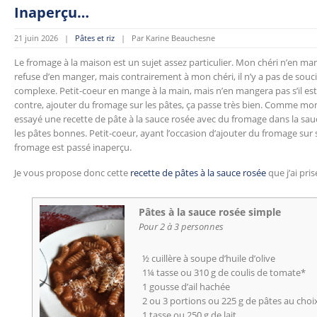
Inaperçu…
21 juin 2026 |
Pâtes et riz
| Par Karine Beauchesne
Le fromage à la maison est un sujet assez particulier. Mon chéri n’en ma
refuse d’en manger, mais contrairement à mon chéri, il n’y a pas de souci.
complexe. Petit-coeur en mange à la main, mais n’en mangera pas s’il est
contre, ajouter du fromage sur les pâtes, ça passe très bien. Comme mon ch
essayé une recette de pâte à la sauce rosée avec du fromage dans la sau
les pâtes bonnes. Petit-coeur, ayant l’occasion d’ajouter du fromage sur s
fromage est passé inaperçu.
Je vous propose donc cette
recette de pâtes à la sauce rosée
que j’ai pris
Pâtes à la sauce rosée simple
Pour 2 à 3 personnes
½ cuillère à soupe d’huile d’olive
1¼ tasse ou 310 g de coulis de tomate*
1 gousse d’ail hachée
2 ou 3 portions ou 225 g de pâtes au choi
1 tasse ou 250 g de lait