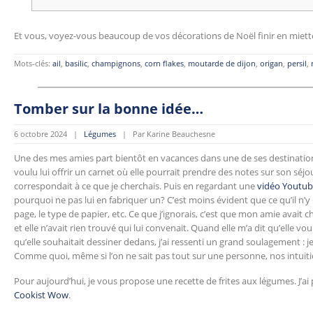
Et vous, voyez-vous beaucoup de vos décorations de Noël finir en miett
Mots-clés:
ail
,
basilic
,
champignons
,
corn flakes
,
moutarde de dijon
,
origan
,
persil
,
Tomber sur la bonne idée…
6 octobre 2024 |
Légumes
| Par Karine Beauchesne
Une des mes amies part bientôt en vacances dans une de ses destinations
voulu lui offrir un carnet où elle pourrait prendre des notes sur son séjou
correspondait à ce que je cherchais. Puis en regardant une
vidéo Youtu
pourquoi ne pas lui en fabriquer un? C’est moins évident que ce qu’il n’y par
page, le type de papier, etc. Ce que j’ignorais, c’est que mon amie avait
et elle n’avait rien trouvé qui lui convenait. Quand elle m’a dit qu’elle v
qu’elle souhaitait dessiner dedans, j’ai ressenti un grand soulagement : 
Comme quoi, même si l’on ne sait pas tout sur une personne, nos intuit
Pour aujourd’hui, je vous propose une recette de frites aux légumes. J’ai 
Cookist Wow
.