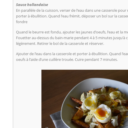
Sauce hollandaise
En parallèle de la cuisson, verser de l’eau dans une casserole pour
porter à ébullition. Quand l’eau frémit, déposer un bol sur la casser
fondre
Quand le beurre est fondu, ajouter les jaunes d’oeufs, l’eau et la
Fouetter au-dessus du bain-marie pendant 4 à 5 minutes jusqu’à ce
légèrement. Retirer le bol de la casserole et réserver.
Ajouter de l’eau dans la casserole et porter à ébullition. Quand l’
oeufs à l’aide d’une cuillère trouée. Cuire pendant 7 minutes.