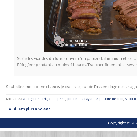
Sortir les viandes du four, couvrir d’un papier d’aluminium et les 
Réfrigérer pendant au moins 4 heures. Trancher finement et servir.
Souhaitez-moi bonne chance, je crains le jour de l’assemblage des lasagne
Mots-clés:
ail
,
oignon
,
origan
,
paprika
,
piment de cayenne
,
poudre de chili
,
sirop d
« Billets plus anciens
Copyright © 202