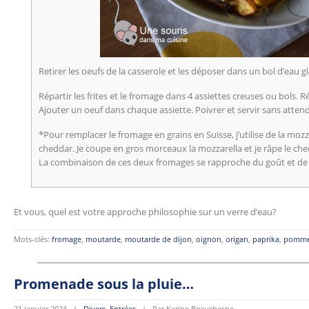
Retirer les oeufs de la casserole et les déposer dans un bol d’eau gl
Répartir les frites et le fromage dans 4 assiettes creuses ou bols. Ré
Ajouter un oeuf dans chaque assiette. Poivrer et servir sans attend
*Pour remplacer le fromage en grains en Suisse, j’utilise de la moz
cheddar. Je coupe en gros morceaux la mozzarella et je râpe le ched
La combinaison de ces deux fromages se rapproche du goût et de 
Et vous, quel est votre approche philosophie sur un verre d’eau?
Mots-clés:
fromage
,
moutarde
,
moutarde de dijon
,
oignon
,
origan
,
paprika
,
pomme 
Promenade sous la pluie…
21 janvier 2024 |
Divers
,
Entrées
| Par Karine Beauchesne