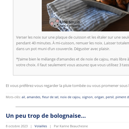
Verser les noix sur une plaque de cuisson et les étaler sur une seu
pendant 40 minutes. À mi-cuisson, remuer les noix. Laisser totalem
dans un pot muni d’un couvercle. Déguster avec plaisir.
*J’aime bien le mélange d’amandes et de noix de cajou, mais libre à 
votre choix. Il faut seulement vous assurez que vous utilisez 3 tas
Et vous préférez-vous regarder la pluie tombée ou vous promener sous l
Mots-clés:
ail
,
amandes
,
fleur de sel
,
noix de cajou
,
oignon
,
origan
,
persil
,
piment d
Un peu trop de bolognaise…
8 octobre 2023 |
Volailles
| Par Karine Beauchesne