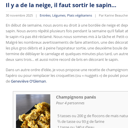
Il y a de la neige, il faut sortir le sapin…
30 novembre 2025 |
Entrées
,
Légumes
,
Plats végétariens
| Par Karine Beauche
En début de semaine, nous avons eu droit à une bordée de neige et depuis
sapin. Nous avons répété plusieurs fois pendant la semaine qu’il fallai
le sapin n’a pas été réclamé. Nous nous sommes mis à la tâche et Petit-coe
Malgré les nombreux avertissements de faire attention, une des décorations
les plus gros débris et à peine l’aspirateur sortie, une deuxième boule de 
termine de déblayer le carrelage et quelques minutes plus tard, un autr
deux sans trois… et aussi notre record de bris en décorant le sapin.
Dans un autre ordre d’idée, je vous propose une recette de champignon
l’apéro ou pour remplacer les croquettes (ou « nuggets ») de poulet pour
de
Geneviève O’Gleman
.
Champignons panés
Pour 4 personnes
5 tasses ou 200 g de flocons de maïs natu
⅔ de tasse ou 93 g de farine
1 tasse ou 240 g d’eau