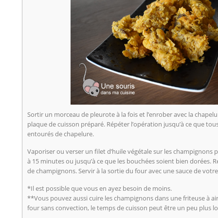
Sortir un morceau de pleurote à la fois et l’enrober avec la chapel
plaque de cuisson préparé. Répéter l’opération jusqu’à ce que tou
entourés de chapelure.
Vaporiser ou verser un filet d’huile végétale sur les champignons 
à 15 minutes ou jusqu’à ce que les bouchées soient bien dorées. 
de champignons. Servir à la sortie du four avec une sauce de votre 
*Il est possible que vous en ayez besoin de moins.
**Vous pouvez aussi cuire les champignons dans une friteuse à air 
four sans convection, le temps de cuisson peut être un peu plus l