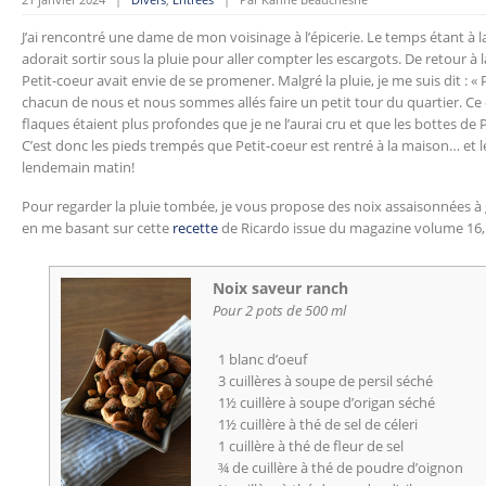
J’ai rencontré une dame de mon voisinage à l’épicerie. Le temps étant à la 
adorait sortir sous la pluie pour aller compter les escargots. De retour 
Petit-coeur avait envie de se promener. Malgré la pluie, je me suis dit : « 
chacun de nous et nous sommes allés faire un petit tour du quartier. Ce q
flaques étaient plus profondes que je ne l’aurai cru et que les bottes de 
C’est donc les pieds trempés que Petit-coeur est rentré à la maison… et le
lendemain matin!
Pour regarder la pluie tombée, je vous propose des noix assaisonnées à 
en me basant sur cette
recette
de Ricardo issue du magazine volume 16,
Noix saveur ranch
Pour 2 pots de 500 ml
1 blanc d’oeuf
3 cuillères à soupe de persil séché
1½ cuillère à soupe d’origan séché
1½ cuillère à thé de sel de céleri
1 cuillère à thé de fleur de sel
¾ de cuillère à thé de poudre d’oignon