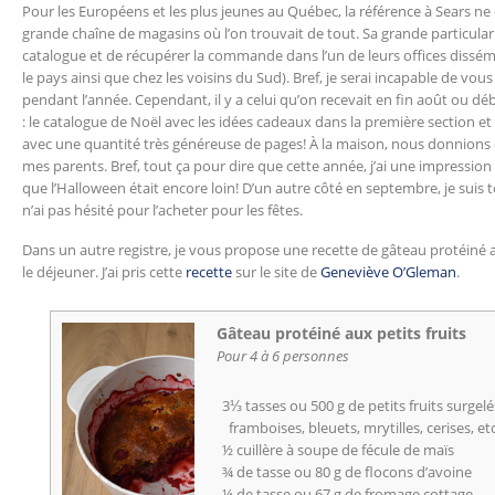
Pour les Européens et les plus jeunes au Québec, la référence à Sears ne 
grande chaîne de magasins où l’on trouvait de tout. Sa grande particular
catalogue et de récupérer la commande dans l’un de leurs offices dissém
le pays ainsi que chez les voisins du Sud). Bref, je serai incapable de vou
pendant l’année. Cependant, il y a celui qu’on recevait en fin août ou d
: le catalogue de Noël avec les idées cadeaux dans la première section et
avec une quantité très généreuse de pages! À la maison, nous donnions d
mes parents. Bref, tout ça pour dire que cette année, j’ai une impression 
que l’Halloween était encore loin! D’un autre côté en septembre, je sui
n’ai pas hésité pour l’acheter pour les fêtes.
Dans un autre registre, je vous propose une recette de gâteau protéiné au
le déjeuner. J’ai pris cette
recette
sur le site de
Geneviève O’Gleman
.
Gâteau protéiné aux petits fruits
Pour 4 à 6 personnes
3⅓ tasses ou 500 g de petits fruits surgelés
framboises, bleuets, mrytilles, cerises, etc
½ cuillère à soupe de fécule de maïs
¾ de tasse ou 80 g de flocons d’avoine
¼ de tasse ou 67 g de fromage cottage