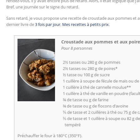
rendez-vous, il y avait encore plus de retard. Alors, il était logique que j’
Bref, une journée sur le signe du retard.
Sans retard, je vous propose une recette de croustade aux pommes et aux 
dernier livre de
3 fois par jour
,
Mes recettes à petits prix
.
Croustade aux pommes et aux poire
Pour 8 personnes
2½ tasses ou 280 g de pommes
2½ tasses ou 280 g de poires*
½ tasse ou 100 g de sucre
1 cuillère à soupe de fécule de maïs ou d
1 cuillère à thé de cannelle moulue**
1 cuillère à thé de vanille en poudre (facult
¾ de tasse ou g de farine
¾ de tasse ou g de flocons d’avoine
⅓ de tasse et 2 cuillères à thé ou 75 g de
⅓ de tasse et 1 cuillère à soupe ou 82 g d
tempéré
Préchauffer le four à 180°C (350°F).