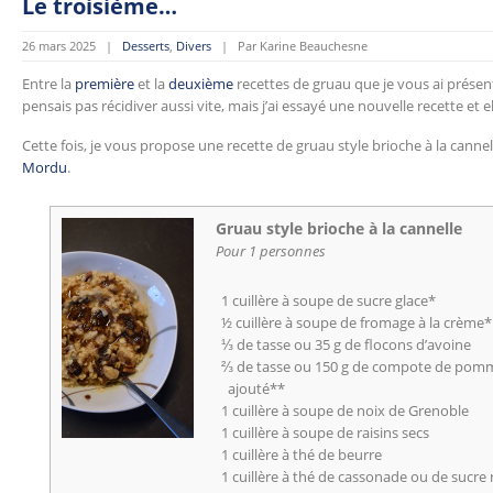
Le troisième…
26 mars 2025 |
Desserts
,
Divers
| Par Karine Beauchesne
Entre la
première
et la
deuxième
recettes de gruau que je vous ai présenté
pensais pas récidiver aussi vite, mais j’ai essayé une nouvelle recette et e
Cette fois, je vous propose une recette de gruau style brioche à la cannelle
Mordu
.
Gruau style brioche à la cannelle
Pour 1 personnes
1 cuillère à soupe de sucre glace*
½ cuillère à soupe de fromage à la crème*
⅓ de tasse ou 35 g de flocons d’avoine
⅔ de tasse ou 150 g de compote de pomm
ajouté**
1 cuillère à soupe de noix de Grenoble
1 cuillère à soupe de raisins secs
1 cuillère à thé de beurre
1 cuillère à thé de cassonade ou de sucre