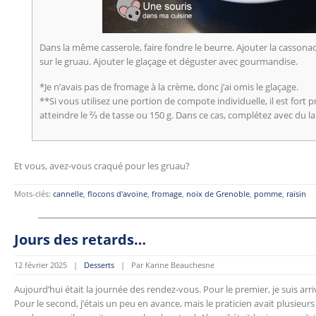
Dans la même casserole, faire fondre le beurre. Ajouter la cassonad
sur le gruau. Ajouter le glaçage et déguster avec gourmandise.
*Je n’avais pas de fromage à la crème, donc j’ai omis le glaçage.
**Si vous utilisez une portion de compote individuelle, il est fort
atteindre le ⅔ de tasse ou 150 g. Dans ce cas, complétez avec du l
Et vous, avez-vous craqué pour les gruau?
Mots-clés:
cannelle
,
flocons d'avoine
,
fromage
,
noix de Grenoble
,
pomme
,
raisin
Jours des retards…
12 février 2025 |
Desserts
| Par Karine Beauchesne
Aujourd’hui était la journée des rendez-vous. Pour le premier, je suis arri
Pour le second, j’étais un peu en avance, mais le praticien avait plusieur