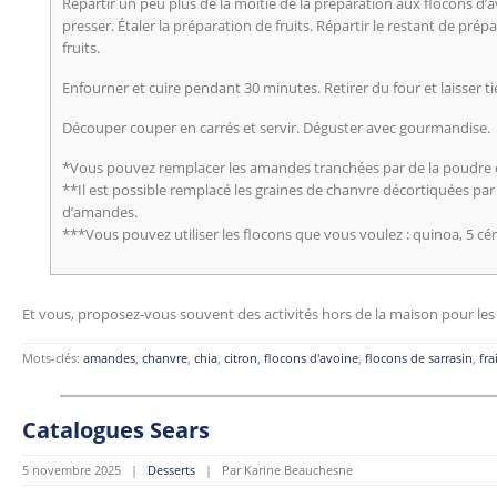
Répartir un peu plus de la moitié de la préparation aux flocons d’
presser. Étaler la préparation de fruits. Répartir le restant de prép
fruits.
Enfourner et cuire pendant 30 minutes. Retirer du four et laisser ti
Découper couper en carrés et servir. Déguster avec gourmandise.
*Vous pouvez remplacer les amandes tranchées par de la poudre
**Il est possible remplacé les graines de chanvre décortiquées par
d’amandes.
***Vous pouvez utiliser les flocons que vous voulez : quinoa, 5 céré
Et vous, proposez-vous souvent des activités hors de la maison pour les
Mots-clés:
amandes
,
chanvre
,
chia
,
citron
,
flocons d'avoine
,
flocons de sarrasin
,
fra
Catalogues Sears
5 novembre 2025 |
Desserts
| Par Karine Beauchesne