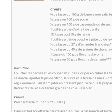
Croûte
¾ de tasse ou 165 g de beurre non salé, 
½ tasse ou 100 g de sucre
½ tasse ou 100 g de cassonade ou de sucr
1 cuillère à thé d’extrait de vanille
1½ tasse ou 210 g de farine
1 cuillère à thé de poudre à pâte ou de l
¼ de tasse ou 27 g d’amandes tranchées*
¼ de tasse ou 40 g de graines de chanvre
1 tasse ou 100 g de flocons d’avoine
½ tasse ou 60 g de flocons de sarrasin***
Garniture
Éplucher les pêches et les couper en cubes. Couper en cubes les fra
casserole. Ajouter le jus de citron, le sucre et la fécule de maïs. Por
régulièrement. Laisser mijoter en brassant jusqu’à ce que la prépar
Retirer du feu et ajouter les graines de chia. Réserver.
Croûte
Préchauffer le four à 180°C (350°F).
Dans un bol, fouetter le beurre avec le sucre, la cassonade et l’extra