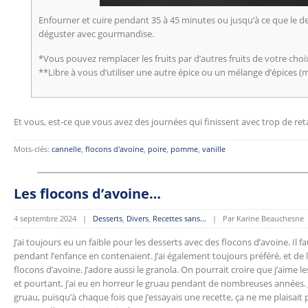
Enfourner et cuire pendant 35 à 45 minutes ou jusqu’à ce que le des
déguster avec gourmandise.
*Vous pouvez remplacer les fruits par d’autres fruits de votre choi
**Libre à vous d’utiliser une autre épice ou un mélange d’épices
Et vous, est-ce que vous avez des journées qui finissent avec trop de ret
Mots-clés:
cannelle
,
flocons d'avoine
,
poire
,
pomme
,
vanille
Les flocons d’avoine…
4 septembre 2024 |
Desserts
,
Divers
,
Recettes sans...
| Par Karine Beauchesne
J’ai toujours eu un faible pour les desserts avec des flocons d’avoine. Il 
pendant l’enfance en contenaient. J’ai également toujours préféré, et de 
flocons d’avoine. J’adore aussi le granola. On pourrait croire que j’aime 
et pourtant, j’ai eu en horreur le gruau pendant de nombreuses années. J
gruau, puisqu’à chaque fois que j’essayais une recette, ça ne me plaisait