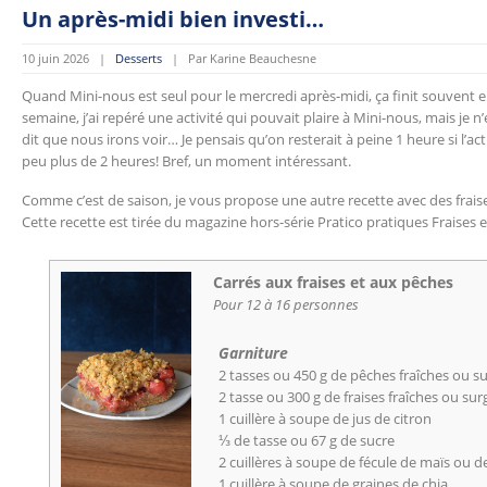
Un après-midi bien investi…
10 juin 2026 |
Desserts
| Par Karine Beauchesne
Quand Mini-nous est seul pour le mercredi après-midi, ça finit souvent
semaine, j’ai repéré une activité qui pouvait plaire à Mini-nous, mais j
dit que nous irons voir… Je pensais qu’on resterait à peine 1 heure si l’ac
peu plus de 2 heures! Bref, un moment intéressant.
Comme c’est de saison, je vous propose une autre recette avec des fraises
Cette recette est tirée du magazine hors-série Pratico pratiques Fraises 
Carrés aux fraises et aux pêches
Pour 12 à 16 personnes
Garniture
2 tasses ou 450 g de pêches fraîches ou s
2 tasse ou 300 g de fraises fraîches ou sur
1 cuillère à soupe de jus de citron
⅓ de tasse ou 67 g de sucre
2 cuillères à soupe de fécule de maïs ou 
1 cuillère à soupe de graines de chia