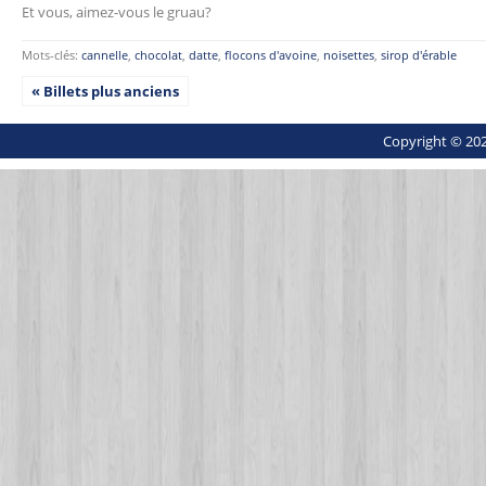
Et vous, aimez-vous le gruau?
Mots-clés:
cannelle
,
chocolat
,
datte
,
flocons d'avoine
,
noisettes
,
sirop d'érable
« Billets plus anciens
Copyright © 202