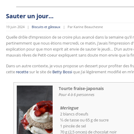
Sauter un jour…
19 juin 2024 |
Biscuits et gâteaux
| Par Karine Beauchesne
Quelle drôle d’impression de se croire plus avancé dans la semaine qu’il n
pertinemment que nous étions mercredi, ce matin, j’avais l’impression d’êt
explication pour que mon esprit ait envie de sauter le jeudi… D’un autre
mauvais rêves de Petit-coeur expliquent sans doute mon envie que la fin
Dans un autre contexte, je vous propose un dessert pour profiter des fraise
cette
recette
sur le site de
Betty Bossi
que j’ai légèrement modifié en m’i
Tourte fraise-japonais
Pour 4 à 6 personnes
Meringue
2 blancs d’oeufs
⅓ de tasse ou 65 g de sucre
1 pincée de sel
70 g (2,5 onces) de chocolat noir