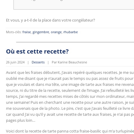
Et vous, y a-t-il de la place dans votre congélateur?
Mots-clés:
fraise
,
gingembre
,
orange
,
rhubarbe
Où est cette recette?
26 juin 2024 |
Desserts
| Par Karine Beauchesne
Avant que les fraises débutent, j’avais repéré quelques recettes. Je me suis
oublié me disant que je n’aurait pas le temps ou pas assez de fruits pour le
que je voulais et dans ma tête, une image de tarte aux fraises me revena
source, ni du titre de la recette, seulement de l’image. J’ai refeuilleté les l
temps, j’ai regardé mes recettes mises de côtés sur mon ordinateur, mai
une semaine! Puis en cherchant une recette pour une autre raison, je sui
me souvenais que de la photo. Le pire, c’est que j’avais feuilleté ce livre d
car quand j’ai vu qu’il y avait une recette de tarte aux fraises, je n’ai pa
pages plus loin…
Voici dont la recette de tarte panna cotta fraise-basilic qui m’a turlupin