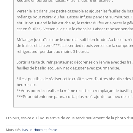
Réduire en purée les fraises. Filtrer si désiré et réserver.
Verser le lait dans une petite casserole et ajouter les feuilles de basi
mélange bout retirer du feu. Laisser infuser pendant 10 minutes. Fil
ébullition. Quand le lait est chaud, le retirer du feu et ajouter la gél
est en feuilles). Verser le lait sur le chocolat. Laisser reposer pend
Mélanger jusqu’à ce que le chocolat soit bien fondu. Au besoin, ré
de fraises et la crème***. Laisser tiédir, puis verser sur la compot
réfrigérateur pendant au moins 3 heures.
Sortir la tarte du réfrigérateur et décorer selon l’envie avec des fra
feuilles de basilic, etc. Servir et déguster avec gourmandise.
*Il est possible de réaliser cette croûte avec d’autres biscuits : des
beurre, etc.
**Vous pourriez réaliser la même recette en remplaçant le basilic p
***Pour obtenir une panna cotta plus rosé, ajouter un peu de colo
Et vous, est-ce qu’il vous arrive de vous servir seulement de la photo d’u
Mots-clés:
basilic
,
chocolat
,
fraise