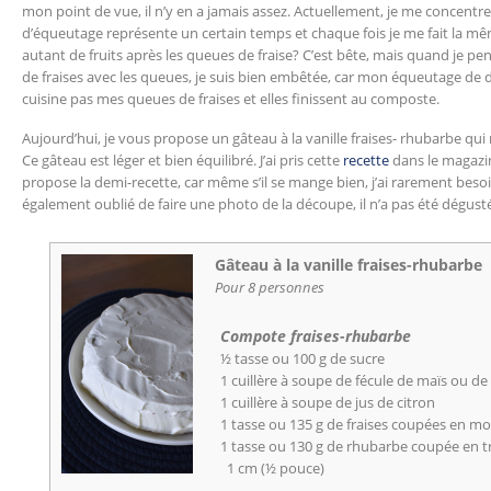
mon point de vue, il n’y en a jamais assez. Actuellement, je me concentre 
d’équeutage représente un certain temps et chaque fois je me fait la mêm
autant de fruits après les queues de fraise? C’est bête, mais quand je pe
de fraises avec les queues, je suis bien embêtée, car mon équeutage de 
cuisine pas mes queues de fraises et elles finissent au composte.
Aujourd’hui, je vous propose un gâteau à la vanille fraises- rhubarbe qui 
Ce gâteau est léger et bien équilibré. J’ai pris cette
recette
dans le magaz
propose la demi-recette, car même s’il se mange bien, j’ai rarement beso
également oublié de faire une photo de la découpe, il n’a pas été dégus
Gâteau à la vanille fraises-rhubarbe
Pour 8 personnes
Compote fraises-rhubarbe
½ tasse ou 100 g de sucre
1 cuillère à soupe de fécule de maïs ou d
1 cuillère à soupe de jus de citron
1 tasse ou 135 g de fraises coupées en m
1 tasse ou 130 g de rhubarbe coupée en 
1 cm (½ pouce)