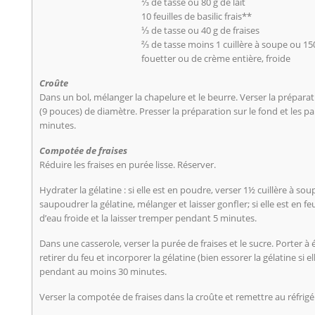
⅓ de tasse ou 80 g de lait
10 feuilles de basilic frais**
⅓ de tasse ou 40 g de fraises
⅔ de tasse moins 1 cuillère à soupe ou 15
fouetter ou de crème entière, froide
Croûte
Dans un bol, mélanger la chapelure et le beurre. Verser la prépar
(9 pouces) de diamètre. Presser la préparation sur le fond et les p
minutes.
Compotée de fraises
Réduire les fraises en purée lisse. Réserver.
Hydrater la gélatine : si elle est en poudre, verser 1½ cuillère à so
saupoudrer la gélatine, mélanger et laisser gonfler; si elle est en fe
d’eau froide et la laisser tremper pendant 5 minutes.
Dans une casserole, verser la purée de fraises et le sucre. Porter à
retirer du feu et incorporer la gélatine (bien essorer la gélatine si ell
pendant au moins 30 minutes.
Verser la compotée de fraises dans la croûte et remettre au réfri