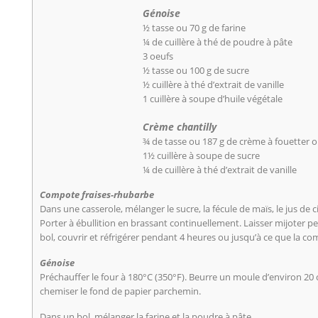
Génoise
½ tasse ou 70 g de farine
¼ de cuillère à thé de poudre à pâte
3 oeufs
½ tasse ou 100 g de sucre
½ cuillère à thé d’extrait de vanille
1 cuillère à soupe d’huile végétale
Crème chantilly
¾ de tasse ou 187 g de crème à fouetter o
1½ cuillère à soupe de sucre
¼ de cuillère à thé d’extrait de vanille
Compote fraises-rhubarbe
Dans une casserole, mélanger le sucre, la fécule de maïs, le jus de ci
Porter à ébullition en brassant continuellement. Laisser mijoter 
bol, couvrir et réfrigérer pendant 4 heures ou jusqu’à ce que la co
Génoise
Préchauffer le four à 180°C (350°F). Beurre un moule d’environ 20
chemiser le fond de papier parchemin.
Dans un bol, mélanger la farine et la poudre à pâte.