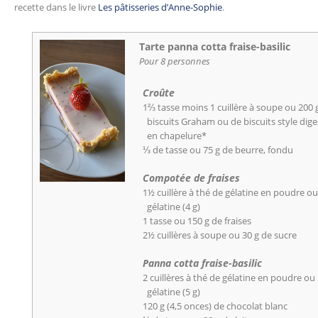
recette dans le livre
Les pâtisseries d’Anne-Sophie
.
Tarte panna cotta fraise-basilic
Pour 8 personnes
Croûte
1⅔ tasse moins 1 cuillère à soupe ou 200 
biscuits Graham ou de biscuits style dige
en chapelure*
⅓ de tasse ou 75 g de beurre, fondu
Compotée de fraises
1½ cuillère à thé de gélatine en poudre ou 
gélatine (4 g)
1 tasse ou 150 g de fraises
2½ cuillères à soupe ou 30 g de sucre
Panna cotta fraise-basilic
2 cuillères à thé de gélatine en poudre ou 
gélatine (5 g)
120 g (4,5 onces) de chocolat blanc