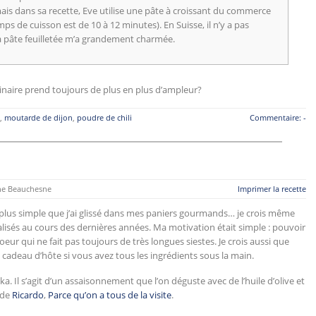
, mais dans sa recette, Eve utilise une pâte à croissant du commerce
emps de cuisson est de 10 à 12 minutes). En Suisse, il n’y a pas
 la pâte feuilletée m’a grandement charmée.
linaire prend toujours de plus en plus d’ampleur?
,
moutarde de dijon
,
poudre de chili
Commentaire: -
e Beauchesne
Imprimer la recette
a plus simple que j’ai glissé dans mes paniers gourmands… je crois même
alisés au cours des dernières années. Ma motivation était simple : pouvoir
eur qui ne fait pas toujours de très longues siestes. Je crois aussi que
t cadeau d’hôte si vous avez tous les ingrédients sous la main.
. Il s’agit d’un assaisonnement que l’on déguste avec de l’huile d’olive et
 de
Ricardo
,
Parce qu’on a tous de la visite
.