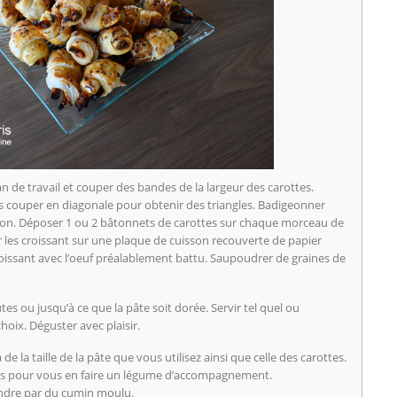
an de travail et couper des bandes de la largeur des carottes.
s couper en diagonale pour obtenir des triangles. Badigeonner
jon. Déposer 1 ou 2 bâtonnets de carottes sur chaque morceau de
r les croissant sur une plaque de cuisson recouverte de papier
issant avec l’oeuf préalablement battu. Saupoudrer de graines de
s ou jusqu’à ce que la pâte soit dorée. Servir tel quel ou
oix. Déguster avec plaisir.
la taille de la pâte que vous utilisez ainsi que celle des carottes.
s pour vous en faire un légume d’accompagnement.
ndre par du cumin moulu.