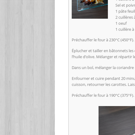
Sel et poiv
1 pâte feui
2 cuillère
1 oeuf
1 cuillère
Préchauffer le four à 230°C (450°F).
Éplucher et tailler en bâtonnets le
l’huile d’olive. Mélanger et répartir 
Dans un bol, mélanger la coriandre e
Enfourner et cuire pendant 20 minute
cuisson, retourner les carottes. Laiss
Préchauffer le four à 190°C (375°F).