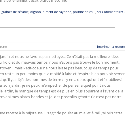
ma belle-famille, c’était plutôt méconnu.
,
graines de sésame
,
oignon
,
piment de cayenne
,
poudre de chili
,
sel
Commentaire: -
esne
Imprimer la recette
ardin et nous ne l’avons pas nettoyé… Ce n’était pas la meilleure idée,
ée du froid et du mauvais temps, nous n’avons pas trouvé le bon moment.
le nettoyer… mais Petit-coeur ne nous laisse pas beaucoup de temps pour
 en reste un peu moins que la moitié à faire et j’espère bien pouvoir semer
 qu’il y a déjà des pommes de terre : il y en a deux qui ont été oubliées!
er son jardin, je ne peux m’empêcher de penser à quel point nous
 jardin, le manque de temps est de plus en plus apparent à l’avant de la
ahi mes plates-bandes et j’ai des pissenlits géants! Ce n’est pas notre
recette à la mijoteuse. Il s’agit de poulet au miel et à l’ail. J’ai pris cette