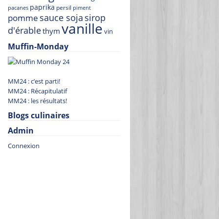
paprika
persil
pacanes
piment
sauce soja
sirop
pomme
vanille
d'érable
thym
vin
Muffin-Monday
MM24 : c’est parti!
MM24 : Récapitulatif
MM24 : les résultats!
Blogs culinaires
Admin
Connexion