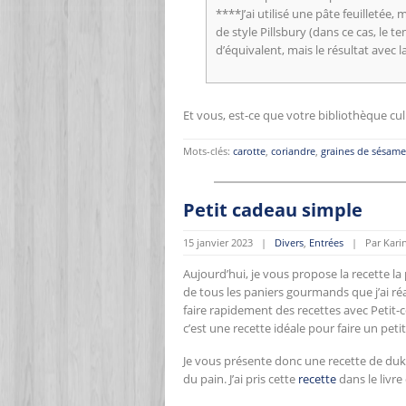
****J’ai utilisé une pâte feuilletée
de style Pillsbury (dans ce cas, le t
d’équivalent, mais le résultat avec
Et vous, est-ce que votre bibliothèque cu
Mots-clés:
carotte
,
coriandre
,
graines de sésame
Petit cadeau simple
15 janvier 2023 |
Divers
,
Entrées
| Par Karin
Aujourd’hui, je vous propose la recette l
de tous les paniers gourmands que j’ai ré
faire rapidement des recettes avec Petit-co
c’est une recette idéale pour faire un peti
Je vous présente donc une recette de dukka
du pain. J’ai pris cette
recette
dans le livre