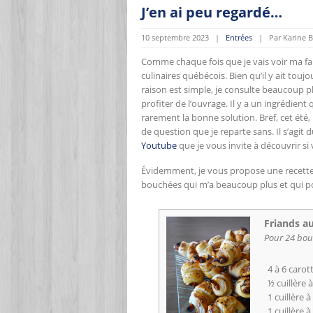
J’en ai peu regardé…
10 septembre 2023 |
Entrées
| Par Karine B
Comme chaque fois que je vais voir ma famil
culinaires québécois. Bien qu’il y ait touj
raison est simple, je consulte beaucoup pl
profiter de l’ouvrage. Il y a un ingrédie
rarement la bonne solution. Bref, cet été, 
de question que je reparte sans. Il s’agit d
Youtube
que je vous invite à découvrir si
Évidemment, je vous propose une recette ext
bouchées qui m’a beaucoup plus et qui po
Friands au
Pour 24 bo
4 à 6 carot
½ cuillère 
1 cuillère
1 cuillère 