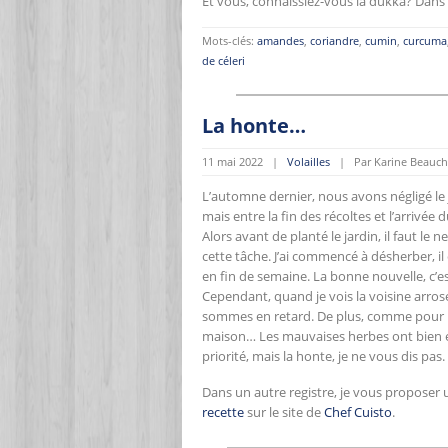
Et vous, connaissiez-vous la dukka? Dans 
Mots-clés:
amandes
,
coriandre
,
cumin
,
curcuma
de céleri
La honte…
11 mai 2022 |
Volailles
| Par Karine Beauch
L’automne dernier, nous avons négligé le j
mais entre la fin des récoltes et l’arriv
Alors avant de planté le jardin, il faut 
cette tâche. J’ai commencé à désherber, il
en fin de semaine. La bonne nouvelle, c’est
Cependant, quand je vois la voisine arros
sommes en retard. De plus, comme pour le
maison… Les mauvaises herbes ont bien env
priorité, mais la honte, je ne vous dis pas.
Dans un autre registre, je vous proposer une 
recette
sur le site de
Chef Cuisto
.