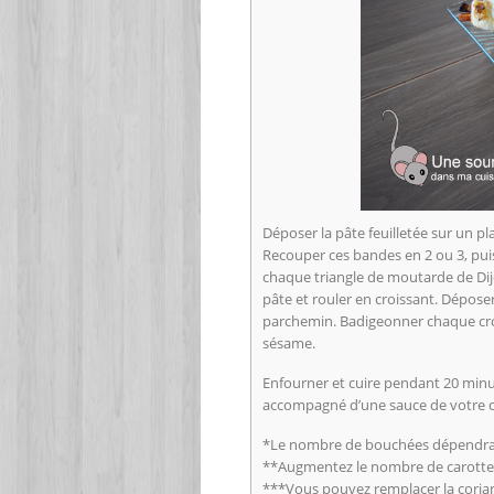
Déposer la pâte feuilletée sur un pl
Recouper ces bandes en 2 ou 3, pui
chaque triangle de moutarde de Di
pâte et rouler en croissant. Dépose
parchemin. Badigeonner chaque cro
sésame.
Enfourner et cuire pendant 20 minute
accompagné d’une sauce de votre ch
*Le nombre de bouchées dépendra de 
**Augmentez le nombre de carotte
***Vous pouvez remplacer la coria