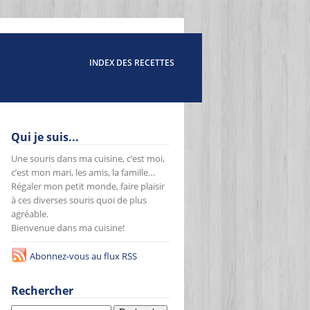
INDEX DES RECETTES
Qui je suis...
Une souris dans ma cuisine, c’est moi,
c’est mon mari, les amis, la famille…
Régaler mon petit monde, faire plaisir
à ces diverses souris quoi de plus
agréable.
Bienvenue dans ma cuisine!
Abonnez-vous au flux RSS
Rechercher