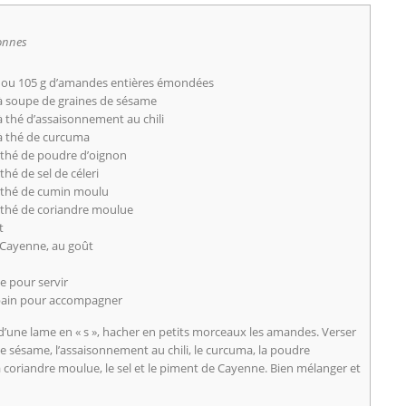
onnes
 ou 105 g d’amandes entières émondées
s à soupe de graines de sésame
 à thé d’assaisonnement au chili
 à thé de curcuma
à thé de poudre d’oignon
 thé de sel de céleri
 à thé de cumin moulu
à thé de coriandre moulue
t
Cayenne, au goût
ve pour servir
pain pour accompagner
d’une lame en « s », hacher en petits morceaux les amandes. Verser
de sésame, l’assaisonnement au chili, le curcuma, la poudre
, la coriandre moulue, le sel et le piment de Cayenne. Bien mélanger et