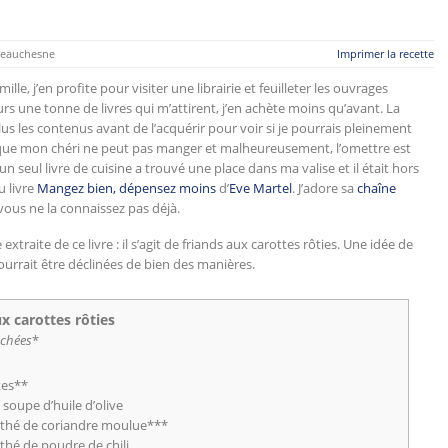
eauchesne
Imprimer la recette
le, j’en profite pour visiter une librairie et feuilleter les ouvrages
ours une tonne de livres qui m’attirent, j’en achète moins qu’avant. La
us les contenus avant de l’acquérir pour voir si je pourrais pleinement
nt que mon chéri ne peut pas manger et malheureusement, l’omettre est
un seul livre de cuisine a trouvé une place dans ma valise et il était hors
u livre
Mangez bien, dépensez moins
d’
Eve Martel
. J’adore sa
chaîne
 vous ne la connaissez pas déjà.
raite de ce livre : il s’agit de friands aux carottes rôties. Une idée de
urrait être déclinées de bien des manières.
x carottes rôties
uchées
*
tes**
à soupe d’huile d’olive
 à thé de coriandre moulue***
à thé de poudre de chili